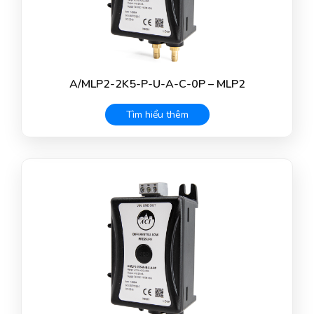
A/MLP2-2K5-P-U-A-C-0P – MLP2
Tìm hiểu thêm