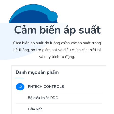
Cảm biến áp suất
Liên hệ 24/7
Trang Chủ
Cảm biến áp suất đo lường chính xác áp suất trong
Giới thiệu
hệ thống, hỗ trợ giám sát và điều chỉnh các thiết bị
và quy trình tự động.
Dịch Vụ
Sản phẩm
Cảm biến ACI
Danh mục sản phẩm
Dự án
Nhà phân phối cảm biến
PNTECH CONTROLS
12
Bài viết
Nhà sản xuất thiết bị điều khiển
Bộ điều khiển DDC
Hợp tác
Cung cấp giải pháp quản lý cho toà nhà (BMS)
Cảm biến