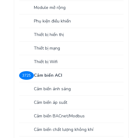
Yêu cầu báo giá
Bảo trì – Bảo dưỡng hệ thống
Module mở rộng
Tư vấn – Thiết kế – Cung cấp thiết bị HVAC
Phụ kiện điều khiển
Tư vấn thiết kế, thi công tủ điều khiển
Thiết bị hiển thị
Thiết bị mạng
Thi công – Lắp đặt hệ thống HVAC
Thiết bị Wifi
Cảm biến ACI
3725
Cảm biến ánh sáng
Cảm biến áp suất
Cảm biến BACnet/Modbus
Cảm biến chất lượng không khí