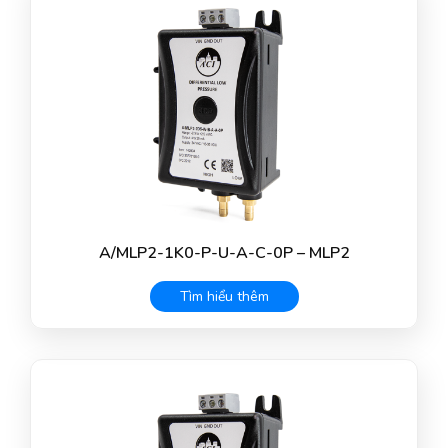
A/MLP2-1K0-P-U-A-C-0P – MLP2
Tìm hiểu thêm