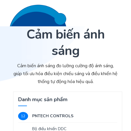
Cảm biến ánh
Liên hệ 24/7
Trang Chủ
sáng
Giới thiệu
Dịch Vụ
Cảm biến ánh sáng đo lường cường độ ánh sáng,
giúp tối ưu hóa điều kiện chiếu sáng và điều khiển hệ
Sản phẩm
Cảm biến ACI
thống tự động hóa hiệu quả.
Dự án
Nhà phân phối cảm biến
Danh mục sản phẩm
Bài viết
Nhà sản xuất thiết bị điều khiển
PNTECH CONTROLS
12
Hợp tác
Cung cấp giải pháp quản lý cho toà nhà (BMS)
Bộ điều khiển DDC