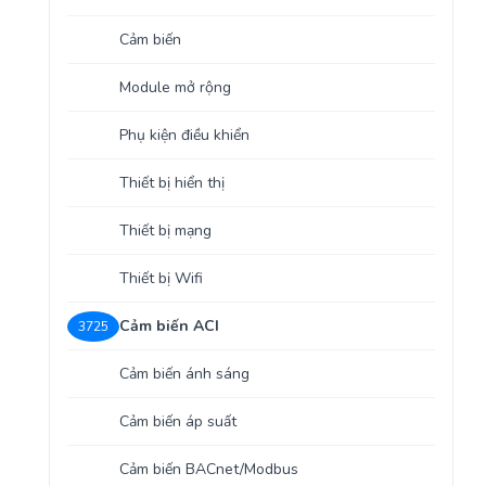
Yêu cầu báo giá
Bảo trì – Bảo dưỡng hệ thống
Cảm biến
Tư vấn – Thiết kế – Cung cấp thiết bị HVAC
Module mở rộng
Tư vấn thiết kế, thi công tủ điều khiển
Phụ kiện điều khiển
Thi công – Lắp đặt hệ thống HVAC
Thiết bị hiển thị
Thiết bị mạng
Thiết bị Wifi
Cảm biến ACI
3725
Cảm biến ánh sáng
Cảm biến áp suất
Cảm biến BACnet/Modbus