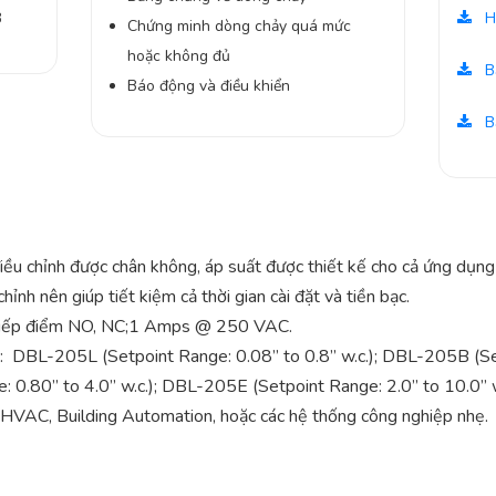
3
H
Chứng minh dòng chảy quá mức
hoặc không đủ
B
Báo động và điều khiển
B
ều chỉnh được chân không, áp suất được thiết kế cho cả ứng dụn
hỉnh nên giúp tiết kiệm cả thời gian cài đặt và tiền bạc.
 tiếp điểm NO, NC;1 Amps @ 250 VAC.
: DBL-205L (Setpoint Range: 0.08” to 0.8” w.c.); DBL-205B (Setp
0.80” to 4.0” w.c.); DBL-205E (Setpoint Range: 2.0” to 10.0” w
 HVAC, Building Automation, hoặc các hệ thống công nghiệp nhẹ.