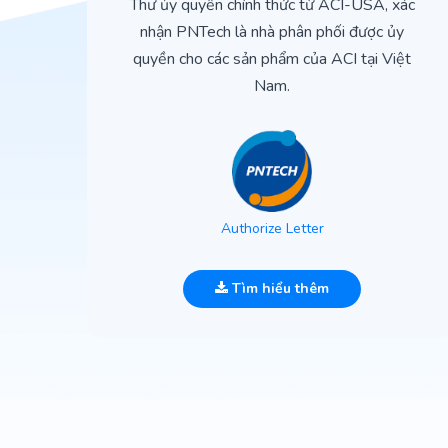
ìn
Thư ủy quyền chính thức từ ACI-USA, xác
ản
nhận PNTech là nhà phân phối được ủy
quyền cho các sản phẩm của ACI tại Việt
Nam.
Authorize Letter
Tìm hiểu thêm