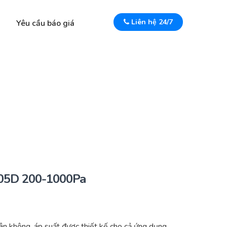
Liên hệ 24/7
Yêu cầu báo giá
205D 200-1000Pa
n không, áp suất được thiết kế cho cả ứng dụng