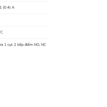
1 (0.4) A
°C
a 1 cực 2 tiếp điểm NO, NC