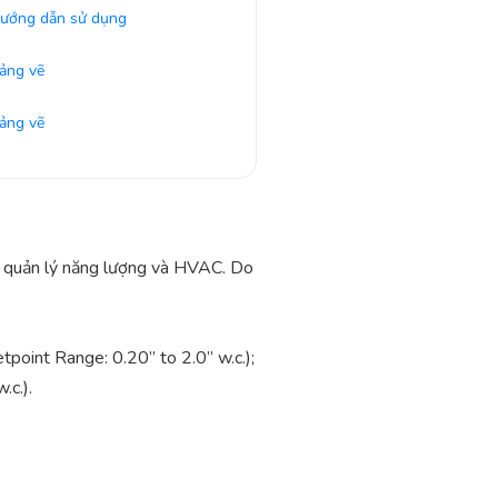
ướng dẫn sử dụng
ảng vẽ
ảng vẽ
g quản lý năng lượng và HVAC. Do
oint Range: 0.20” to 2.0” w.c.);
.c.).