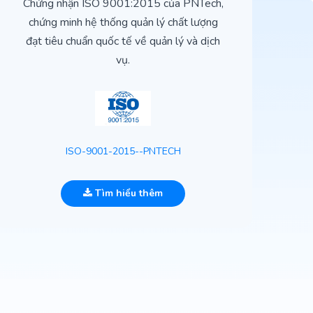
Chứng nhận ISO 9001:2015 của PNTech,
H
chứng minh hệ thống quản lý chất lượng
t
đạt tiêu chuẩn quốc tế về quản lý và dịch
vụ.
ISO-9001-2015--PNTECH
Tìm hiểu thêm