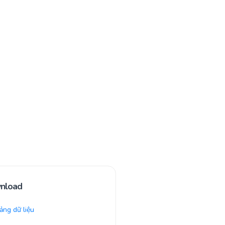
nload
ng dữ liệu