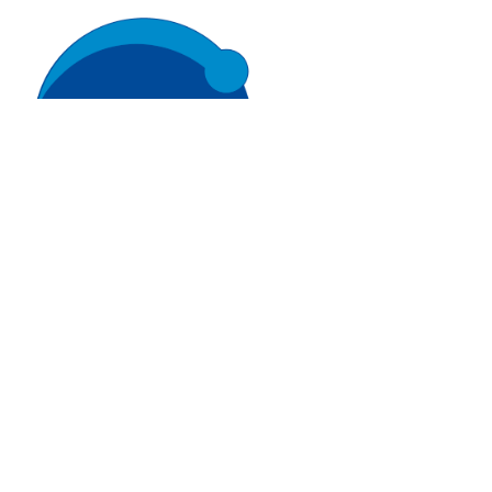
Liên hệ 24/7
Trang Chủ
Giới thiệu
Dịch Vụ
Sản phẩm
Cảm biến ACI
Dự án
Nhà phân phối cảm biến
Bài viết
Nhà sản xuất thiết bị điều khiển
Hợp tác
Cung cấp giải pháp quản lý cho toà nhà (BMS)