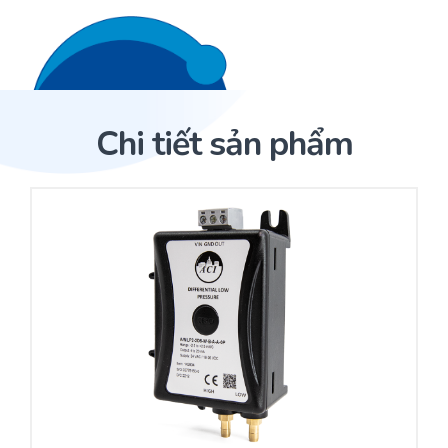
Liên hệ 24/7
Trang Chủ
Chi tiết sản phẩm
Giới thiệu
Trang Chủ
Sản phẩm
Cảm biến ACI
Dịch Vụ
Sản phẩm
Cảm biến ACI
Dự án
Nhà phân phối cảm biến
Bài viết
Nhà sản xuất thiết bị điều khiển
Hợp tác
Cung cấp giải pháp quản lý cho toà nhà (BMS)