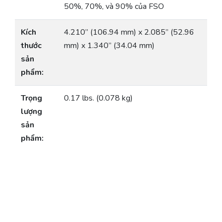
50%, 70%, và 90% của FSO
Kích
4.210” (106.94 mm) x 2.085” (52.96
thước
mm) x 1.340” (34.04 mm)
sản
phẩm:
Trọng
0.17 lbs. (0.078 kg)
lượng
sản
phẩm: