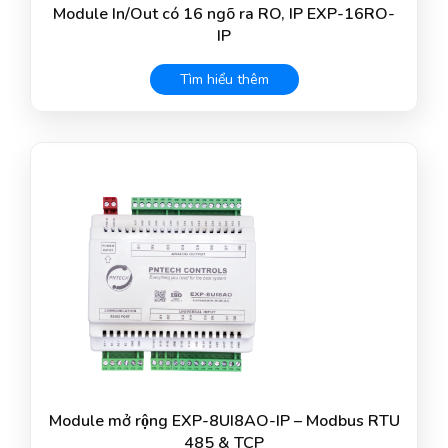
Module In/Out có 16 ngõ ra RO, IP EXP-16RO-
IP
Tìm hiểu thêm
Module mở rộng EXP-8UI8AO-IP – Modbus RTU
485 & TCP