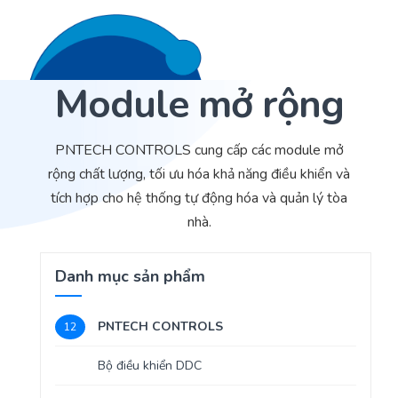
Module mở rộng
Liên hệ 24/7
Trang Chủ
PNTECH CONTROLS cung cấp các module mở
Giới thiệu
rộng chất lượng, tối ưu hóa khả năng điều khiển và
tích hợp cho hệ thống tự động hóa và quản lý tòa
Dịch Vụ
nhà.
Sản phẩm
Cảm biến ACI
Danh mục sản phẩm
Dự án
Nhà phân phối cảm biến
Bài viết
PNTECH CONTROLS
Nhà sản xuất thiết bị điều khiển
12
Bộ điều khiển DDC
Hợp tác
Cung cấp giải pháp quản lý cho toà nhà (BMS)