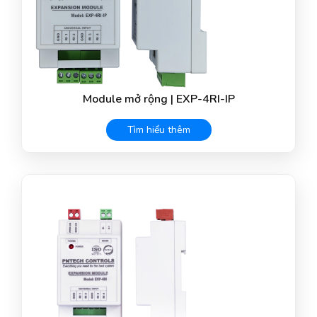
Module mở rộng | EXP-4RI-IP
Tìm hiểu thêm