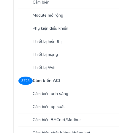
Cảm biến
Yêu cầu báo giá
Bảo trì – Bảo dưỡng hệ thống
Module mở rộng
Tư vấn – Thiết kế – Cung cấp thiết bị HVAC
Phụ kiện điều khiển
Tư vấn thiết kế, thi công tủ điều khiển
Thiết bị hiển thị
Thi công – Lắp đặt hệ thống HVAC
Thiết bị mạng
Thiết bị Wifi
Cảm biến ACI
3725
Cảm biến ánh sáng
Cảm biến áp suất
Cảm biến BACnet/Modbus
Cảm biến chất lượng không khí