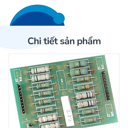
Liên hệ 24/7
Trang Chủ
Chi tiết sản phẩm
Giới thiệu
Trang Chủ
Sản phẩm
Cảm biến ACI
Dịch Vụ
Sản phẩm
Cảm biến ACI
Dự án
Nhà phân phối cảm biến
Bài viết
Nhà sản xuất thiết bị điều khiển
Hợp tác
Cung cấp giải pháp quản lý cho toà nhà (BMS)