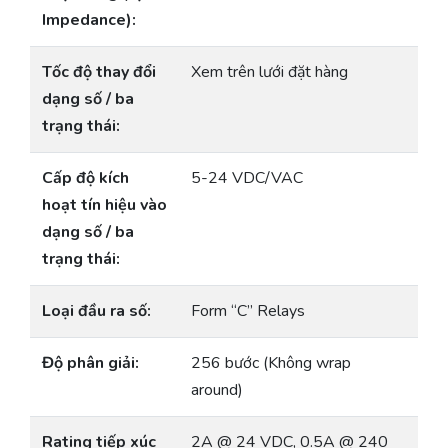
Impedance):
Tốc độ thay đổi
Xem trên lưới đặt hàng
dạng số / ba
trạng thái:
Cấp độ kích
5-24 VDC/VAC
hoạt tín hiệu vào
dạng số / ba
trạng thái:
Loại đầu ra số:
Form “C” Relays
Độ phân giải:
256 bước (Không wrap
around)
Rating tiếp xúc
2A @ 24 VDC, 0.5A @ 240