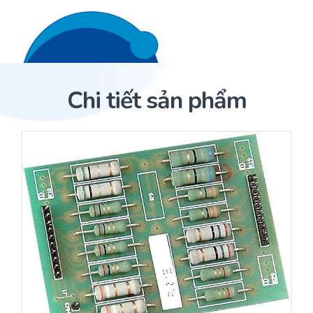
Liên hệ 24/7
Trang Chủ
Chi tiết sản phẩm
Giới thiệu
Trang Chủ
Sản phẩm
Cảm biến ACI
Dịch Vụ
Sản phẩm
Cảm biến ACI
Dự án
Nhà phân phối cảm biến
Bài viết
Nhà sản xuất thiết bị điều khiển
Hợp tác
Cung cấp giải pháp quản lý cho toà nhà (BMS)