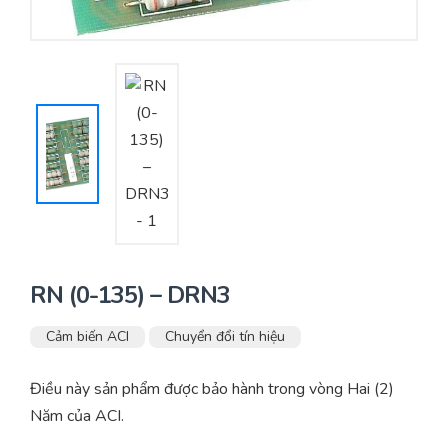
Yêu cầu báo giá
Bảo trì – Bảo dưỡng hệ thống
Tư vấn – Thiết kế – Cung cấp thiết bị HVAC
Tư vấn thiết kế, thi công tủ điều khiển
Thi công – Lắp đặt hệ thống HVAC
RN (0-135) – DRN3
Cảm biến ACI
Chuyển đổi tín hiệu
Điều này sản phẩm được bảo hành trong vòng Hai (2)
Năm của ACI.