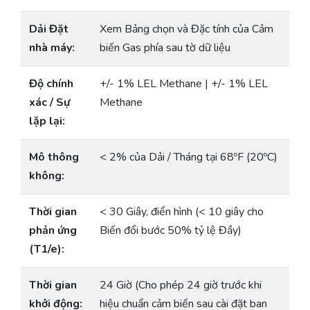
Dải Đặt
Xem Bảng chọn và Đặc tính của Cảm
nhà máy:
biến Gas phía sau tờ dữ liệu
Độ chính
+/- 1% LEL Methane | +/- 1% LEL
xác / Sự
Methane
lặp lại:
Mô thông
< 2% của Dải / Tháng tại 68ºF (20ºC)
không:
Thời gian
< 30 Giây, điển hình (< 10 giây cho
phản ứng
Biến đổi bước 50% tỷ lệ Đầy)
(T1/e):
Thời gian
24 Giờ (Cho phép 24 giờ trước khi
khởi động:
hiệu chuẩn cảm biến sau cài đặt ban