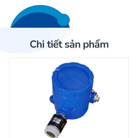
Liên hệ 24/7
Trang Chủ
Chi tiết sản phẩm
Giới thiệu
Trang Chủ
Sản phẩm
Cảm biến ACI
Dịch Vụ
Sản phẩm
Cảm biến ACI
Dự án
Nhà phân phối cảm biến
Bài viết
Nhà sản xuất thiết bị điều khiển
Hợp tác
Cung cấp giải pháp quản lý cho toà nhà (BMS)