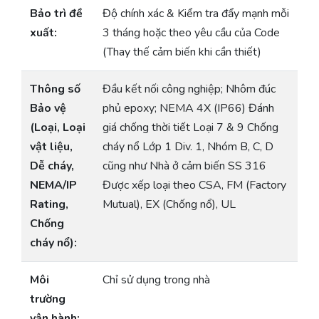
Bảo trì đề
Độ chính xác & Kiểm tra đẩy mạnh mỗi
xuất:
3 tháng hoặc theo yêu cầu của Code
(Thay thế cảm biến khi cần thiết)
Thông số
Đầu kết nối công nghiệp; Nhôm đúc
Bảo vệ
phủ epoxy; NEMA 4X (IP66) Đánh
(Loại, Loại
giá chống thời tiết Loại 7 & 9 Chống
vật liệu,
cháy nổ Lớp 1 Div. 1, Nhóm B, C, D
Dễ cháy,
cũng như Nhà ở cảm biến SS 316
NEMA/IP
Được xếp loại theo CSA, FM (Factory
Rating,
Mutual), EX (Chống nổ), UL
Chống
cháy nổ):
Môi
Chỉ sử dụng trong nhà
trường
vận hành: