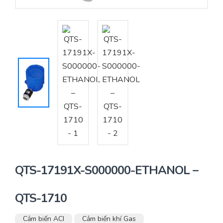
Yêu cầu báo giá
Bảo trì – Bảo dưỡng hệ thống
Tư vấn – Thiết kế – Cung cấp thiết bị HVAC
Tư vấn thiết kế, thi công tủ điều khiển
Thi công – Lắp đặt hệ thống HVAC
QTS-17191X-S000000-ETHANOL –
QTS-1710
Cảm biến ACI
Cảm biến khí Gas