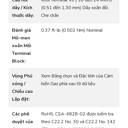
Cầu nối
Khối Terminal Vít | 16 đến 24 AWG
dây / Kích
(0.51 đến 1.30 mm) Dây xoắn đôi
thước dây:
Che chắn
Đánh giá
0.37 ft-lb (0.502 Nm) Nominal
Mô-men
xoắn Mối
Terminal
Block:
Vùng Phủ
Xem Bảng chọn và Đặc tính của Cảm
sóng /
biến Gas phía sau tờ dữ liệu
Chiều cao
Lắp đặt:
Các phê
RoHS, CSA-4828-02 được kiểm tra
duyệt của
theo C22.2 No. 30 và C22.2 No. 142