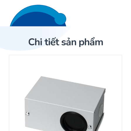
Liên hệ 24/7
Trang Chủ
Chi tiết sản phẩm
Giới thiệu
Trang Chủ
Sản phẩm
Cảm biến ACI
Dịch Vụ
Sản phẩm
Cảm biến ACI
Dự án
Nhà phân phối cảm biến
Bài viết
Nhà sản xuất thiết bị điều khiển
Hợp tác
Cung cấp giải pháp quản lý cho toà nhà (BMS)