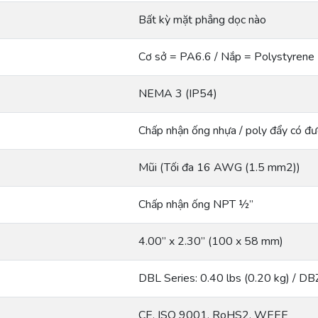
Bất kỳ mặt phẳng dọc nào
Cơ sở = PA6.6 / Nắp = Polystyrene 
NEMA 3 (IP54)
Chấp nhận ống nhựa / poly đẩy có đ
Mũi (Tối đa 16 AWG (1.5 mm2))
Chấp nhận ống NPT ½”
4.00” x 2.30” (100 x 58 mm)
DBL Series: 0.40 lbs (0.20 kg) / DB
CE, ISO 9001, RoHS2, WEEE