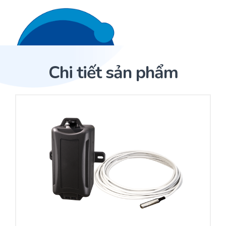
Liên hệ 24/7
Trang Chủ
Chi tiết sản phẩm
Giới thiệu
Trang Chủ
Sản phẩm
Cảm biến ACI
Dịch Vụ
Sản phẩm
Cảm biến ACI
Dự án
Nhà phân phối cảm biến
Bài viết
Nhà sản xuất thiết bị điều khiển
Hợp tác
Cung cấp giải pháp quản lý cho toà nhà (BMS)