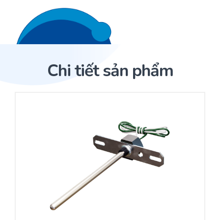
Liên hệ 24/7
Trang Chủ
Chi tiết sản phẩm
Giới thiệu
Trang Chủ
Sản phẩm
Cảm biến ACI
Dịch Vụ
Sản phẩm
Cảm biến ACI
Dự án
Nhà phân phối cảm biến
Bài viết
Nhà sản xuất thiết bị điều khiển
Hợp tác
Cung cấp giải pháp quản lý cho toà nhà (BMS)