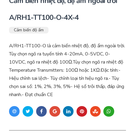
Cảm biến nhiệt độ, độ ẩm ngoài trời
A/RH1-TT100-O-4X-4
Cảm biến độ ẩm
A/RH1-TT100-O là cảm biến nhiệt độ, độ ẩm ngoài trời.
Tùy chọn ngõ ra tuyến tính 4-20mA, 0-5VDC, 0-
10VDC, ngõ ra nhiệt độ 100Ω.Tùy chọn ngõ ra nhiệt độ
Temperature Transmitters: 100Ω hoặc 1KΩ.Đặc tính:-
Hiệu chỉnh sai lệch- Tùy chỉnh loại tín hiệu ngõ ra.- Tùy
chọn sai số: 1%, 2%, 3%, 5%- Hệ số trôi thấp, đáp ứng
nhanh.- Đạt chuẩn CE