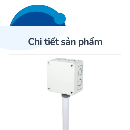
Liên hệ 24/7
Trang Chủ
Chi tiết sản phẩm
Giới thiệu
Trang Chủ
Sản phẩm
Cảm biến ACI
Dịch Vụ
Cảm biến độ ẩm
Sản phẩm
Cảm biến ACI
Dự án
Nhà phân phối cảm biến
Bài viết
Nhà sản xuất thiết bị điều khiển
Hợp tác
Cung cấp giải pháp quản lý cho toà nhà (BMS)