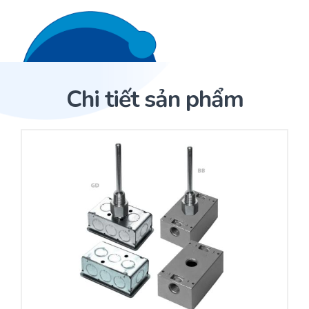
Liên hệ 24/7
Trang Chủ
Chi tiết sản phẩm
Giới thiệu
Trang Chủ
Sản phẩm
Cảm biến ACI
Dịch Vụ
Sản phẩm
Cảm biến ACI
Dự án
Nhà phân phối cảm biến
Bài viết
Nhà sản xuất thiết bị điều khiển
Hợp tác
Cung cấp giải pháp quản lý cho toà nhà (BMS)