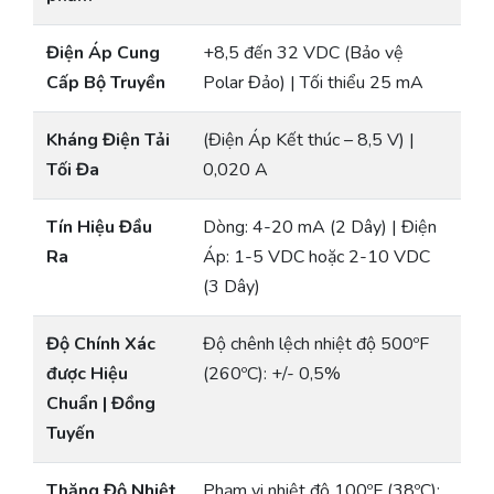
Điện Áp Cung
+8,5 đến 32 VDC (Bảo vệ
Cấp Bộ Truyền
Polar Đảo) | Tối thiểu 25 mA
Kháng Điện Tải
(Điện Áp Kết thúc – 8,5 V) |
Tối Đa
0,020 A
Tín Hiệu Đầu
Dòng: 4-20 mA (2 Dây) | Điện
Ra
Áp: 1-5 VDC hoặc 2-10 VDC
(3 Dây)
Độ Chính Xác
Độ chênh lệch nhiệt độ 500ºF
được Hiệu
(260ºC): +/- 0,5%
Chuẩn | Đồng
Tuyến
Thăng Độ Nhiệt
Phạm vi nhiệt độ 100ºF (38ºC):