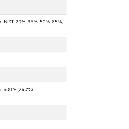
ểm NIST: 20%, 35%, 50%, 65%,
Đa: 500ºF (260ºC)