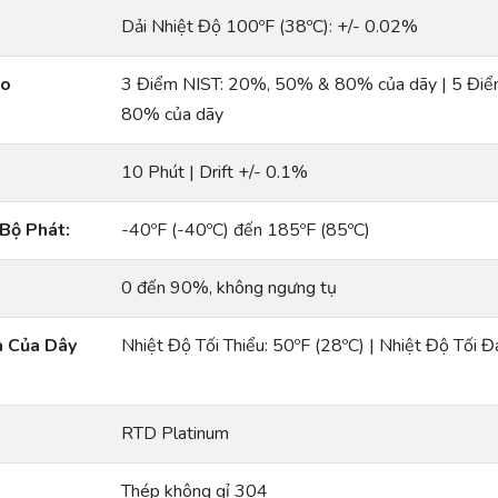
Dải Nhiệt Độ 100ºF (38ºC): +/- 0.02%
ho
3 Điểm NIST: 20%, 50% & 80% của dãy | 5 Đi
80% của dãy
10 Phút | Drift +/- 0.1%
Bộ Phát:
-40ºF (-40ºC) đến 185ºF (85ºC)
0 đến 90%, không ngưng tụ
a Của Dây
Nhiệt Độ Tối Thiểu: 50ºF (28ºC) | Nhiệt Độ Tối 
RTD Platinum
Thép không gỉ 304