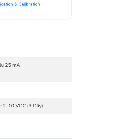
fication & Calibration
iểu 25 mA
ặc 2-10 VDC (3 Dây)