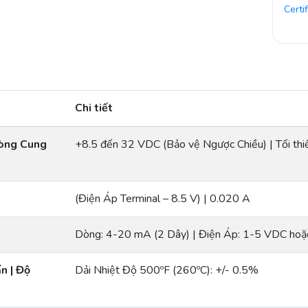
Certi
Chi tiết
Dòng Cung
+8.5 đến 32 VDC (Bảo vệ Ngược Chiều) | Tối th
(Điện Áp Terminal – 8.5 V) | 0.020 A
Dòng: 4-20 mA (2 Dây) | Điện Áp: 1-5 VDC ho
n | Độ
Dải Nhiệt Độ 500ºF (260ºC): +/- 0.5%