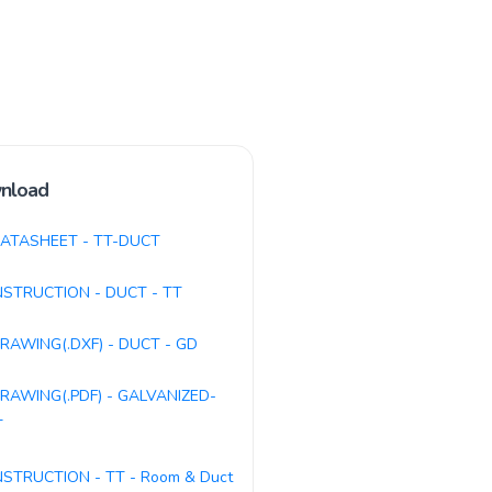
nload
ATASHEET - TT-DUCT
NSTRUCTION - DUCT - TT
RAWING(.DXF) - DUCT - GD
RAWING(.PDF) - GALVANIZED-
T
NSTRUCTION - TT - Room & Duct