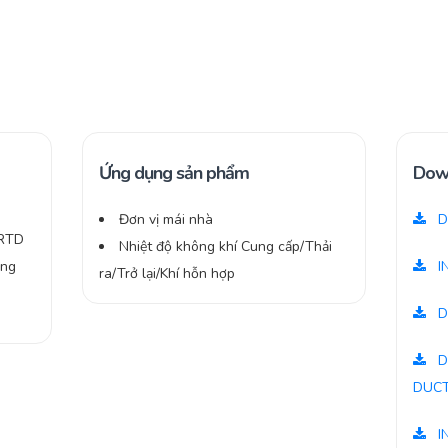
Ứng dụng sản phẩm
Dow
Đơn vị mái nhà
D
 RTD
Nhiệt độ không khí Cung cấp/Thải
ằng
I
ra/Trở lại/Khí hỗn hợp
D
D
DUC
I