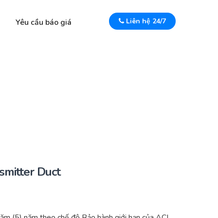
Liên hệ 24/7
Yêu cầu báo giá
mitter Duct
ăm (5) năm theo chế độ Bảo hành giới hạn của ACI.