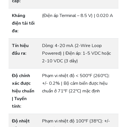
cấp:
Kháng
(Điện áp Terminal – 8.5 V) | 0.020 A
điện tải tối
đa:
Tín hiệu
Dòng: 4-20 mA (2-Wire Loop
đầu ra:
Powered) | Điện áp: 1-5 VDC hoặc
2-10 VDC (3 dây)
Độ chính
Phạm vi nhiệt độ < 500ºF (260ºC):
xác được
+/- 0.2% | Bộ cảm biến được hiệu
hiệu chuẩn
chuẩn ở 71ºF (22ºC) mặc định
| Tuyến
tính:
Độ nhiệt
Phạm vi nhiệt độ 100ºF (38ºC): +/-