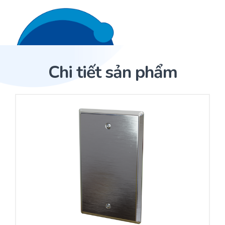
Liên hệ 24/7
Trang Chủ
Chi tiết sản phẩm
Giới thiệu
Trang Chủ
Sản phẩm
Cảm biến ACI
Dịch Vụ
Sản phẩm
Cảm biến ACI
Dự án
Nhà phân phối cảm biến
Bài viết
Nhà sản xuất thiết bị điều khiển
Hợp tác
Cung cấp giải pháp quản lý cho toà nhà (BMS)