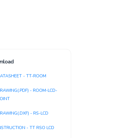
nload
ATASHEET - TT-ROOM
RAWING(.PDF) - ROOM-LCD-
OINT
RAWING(.DXF) - RS-LCD
NSTRUCTION - TT RSO LCD