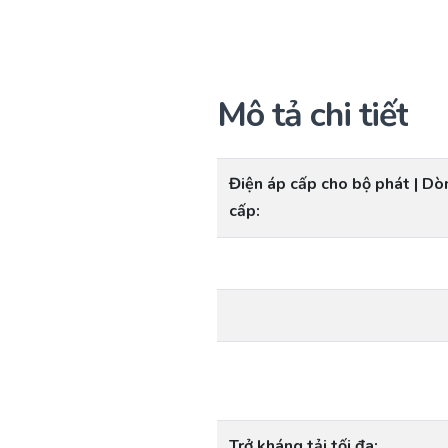
Mô tả chi tiết
Điện áp cấp cho bộ phát | Dò
cấp:
Trở kháng tải tối đa: