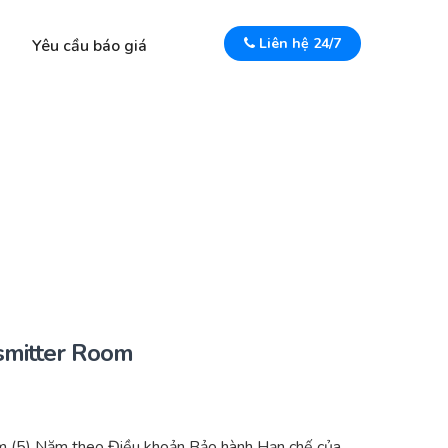
Liên hệ 24/7
Yêu cầu báo giá
smitter Room
m (5) Năm theo Điều khoản Bảo hành Hạn chế của