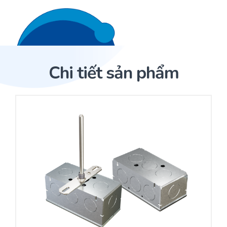
Liên hệ 24/7
Trang Chủ
Chi tiết sản phẩm
Giới thiệu
Trang Chủ
Sản phẩm
Cảm biến ACI
Dịch Vụ
Sản phẩm
Cảm biến ACI
Dự án
Nhà phân phối cảm biến
Bài viết
Nhà sản xuất thiết bị điều khiển
Hợp tác
Cung cấp giải pháp quản lý cho toà nhà (BMS)