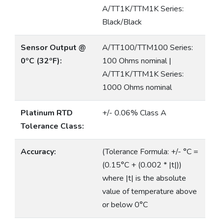
A/TT1K/TTM1K Series:
Black/Black
Sensor Output @
A/TT100/TTM100 Series:
0ºC (32ºF):
100 Ohms nominal |
A/TT1K/TTM1K Series:
1000 Ohms nominal
Platinum RTD
+/- 0.06% Class A
Tolerance Class:
Accuracy:
(Tolerance Formula: +/- °C =
(0.15°C + (0.002 * |t|))
where |t| is the absolute
value of temperature above
or below 0°C