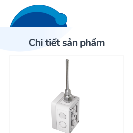
Liên hệ 24/7
Trang Chủ
Chi tiết sản phẩm
Giới thiệu
Trang Chủ
Sản phẩm
Cảm biến ACI
Dịch Vụ
Sản phẩm
Cảm biến ACI
Dự án
Nhà phân phối cảm biến
Bài viết
Nhà sản xuất thiết bị điều khiển
Hợp tác
Cung cấp giải pháp quản lý cho toà nhà (BMS)