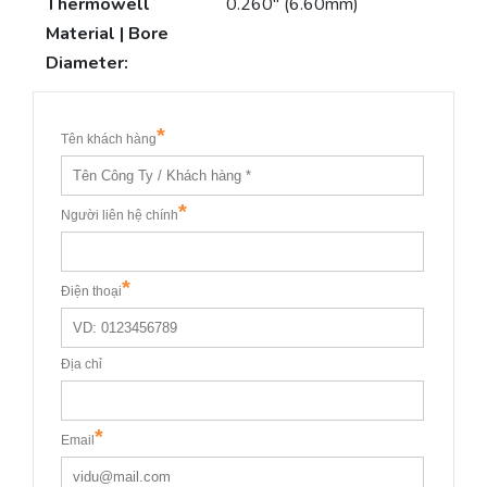
Thermowell
0.260″ (6.60mm)
Material | Bore
Diameter: