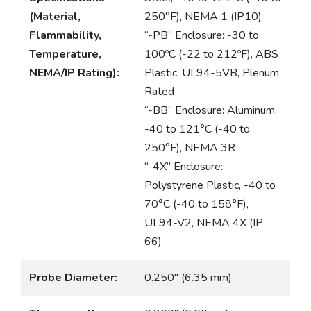
(Material,
250°F), NEMA 1 (IP10)
Flammability,
“-PB” Enclosure: -30 to
Temperature,
100ºC (-22 to 212ºF), ABS
NEMA/IP Rating):
Plastic, UL94-5VB, Plenum
Rated
“-BB” Enclosure: Aluminum,
-40 to 121°C (-40 to
250°F), NEMA 3R
“-4X” Enclosure:
Polystyrene Plastic, -40 to
70°C (-40 to 158°F),
UL94-V2, NEMA 4X (IP
66)
Probe Diameter:
0.250″ (6.35 mm)