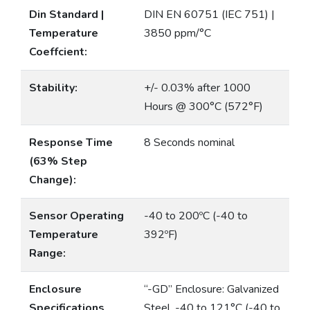
Din Standard |
DIN EN 60751 (IEC 751) |
Temperature
3850 ppm/°C
Coeffcient:
Stability:
+/- 0.03% after 1000
Hours @ 300°C (572°F)
Response Time
8 Seconds nominal
(63% Step
Change):
Sensor Operating
-40 to 200ºC (-40 to
Temperature
392ºF)
Range:
Enclosure
“-GD” Enclosure: Galvanized
Specifications
Steel, -40 to 121°C (-40 to