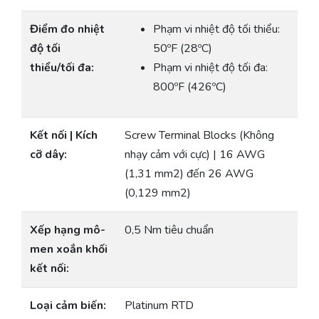
Điểm đo nhiệt
Phạm vi nhiệt độ tối thiểu:
độ tối
50ºF (28ºC)
thiểu/tối đa:
Phạm vi nhiệt độ tối đa:
800ºF (426ºC)
Kết nối | Kích
Screw Terminal Blocks (Không
cỡ dây:
nhạy cảm với cực) | 16 AWG
(1,31 mm2) đến 26 AWG
(0,129 mm2)
Xếp hạng mô-
0,5 Nm tiêu chuẩn
men xoắn khối
kết nối:
Loại cảm biến:
Platinum RTD