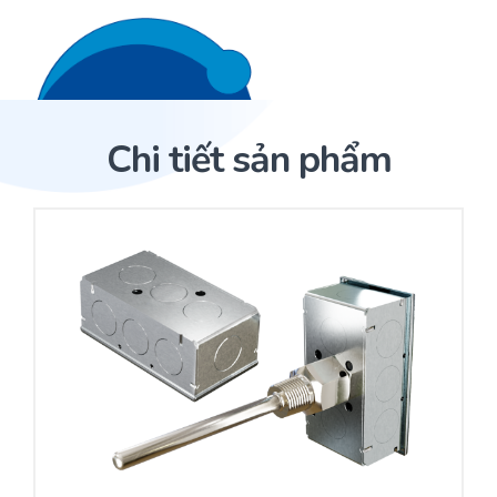
Liên hệ 24/7
Trang Chủ
Chi tiết sản phẩm
Giới thiệu
Trang Chủ
Sản phẩm
Cảm biến ACI
Dịch Vụ
Sản phẩm
Cảm biến ACI
Dự án
Nhà phân phối cảm biến
Bài viết
Nhà sản xuất thiết bị điều khiển
Hợp tác
Cung cấp giải pháp quản lý cho toà nhà (BMS)