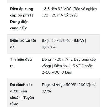
Điện áp cung
+8,5 đến 32 VDC (Bảo vệ nghịch
cấp bộ phát |
cực) | 25 mA tối thiểu
Dòng điện
cung cấp:
Điện trở tải tối
(Điện áp kết thúc – 8,5 V) |
đa:
0,020 A
Tín hiệu đầu
Dòng: 4-20 mA (2 Dây cung cấp
ra:
vòng) | Điện áp: 1-5 VDC hoặc
2-10 VDC (3 Dây)
Độ chính xác
Phạm vi nhiệt: 500ºF (260ºC): +/-
được hiệu
0,5%
chuẩn | Tuyến
tính: