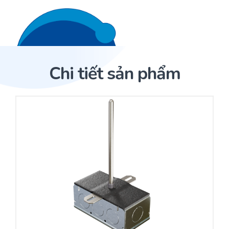
Liên hệ 24/7
Trang Chủ
Chi tiết sản phẩm
Giới thiệu
Trang Chủ
Sản phẩm
Cảm biến ACI
Dịch Vụ
Sản phẩm
Cảm biến ACI
Dự án
Nhà phân phối cảm biến
Bài viết
Nhà sản xuất thiết bị điều khiển
Hợp tác
Cung cấp giải pháp quản lý cho toà nhà (BMS)