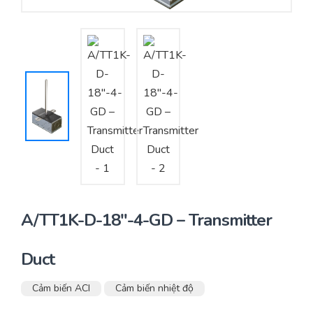
Yêu cầu báo giá
Bảo trì – Bảo dưỡng hệ thống
Tư vấn – Thiết kế – Cung cấp thiết bị HVAC
Tư vấn thiết kế, thi công tủ điều khiển
Thi công – Lắp đặt hệ thống HVAC
A/TT1K-D-18″-4-GD – Transmitter
Duct
Cảm biến ACI
Cảm biến nhiệt độ