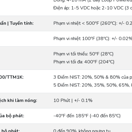
Dòng: 4-20 mA (2 dây Loop Powered
Điện áp: 1-5 VDC hoặc 2-10 VDC (3 
ẩn | Tuyến tính:
Phạm vi nhiệt < 500ºF (260ºC): +/- 0
Phạm vi nhiệt 100ºF (38ºC): +/- 0.02
Phạm vi tối thiểu: 50ºF (28ºC)
Phạm vi tối đa: 400ºF (204ºC)
100/TTM1K:
3 Điểm NIST: 20%, 50% & 80% của p
5 Điểm NIST: 20%, 35%, 50%, 65%, 
ệch khi làm nóng:
10 Phút | +/- 0.1%
ủa bộ phát:
-40ºF đến 185ºF (-40 đến 85ºC)
 bộ phát:
0 đến 90%, không ngưng tụ