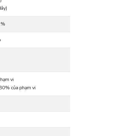
)
dây)
.2%
%
hạm vi
80% của phạm vi