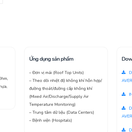
Ứng dụng sản phẩm
Dow
– Đơn vị mái (Roof Top Units)
D
 Ohm,
– Theo dõi nhiệt độ không khí hỗn hợp/
AVER
hựa,
đường thoát/đường cấp không khí
I
(Mixed Air/Discharge/Supply Air
Temperature Monitoring)
D
– Trung tâm dữ liệu (Data Centers)
AVER
– Bệnh viện (Hospitals)
D