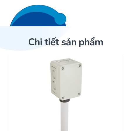
Liên hệ 24/7
Trang Chủ
Chi tiết sản phẩm
Giới thiệu
Trang Chủ
Sản phẩm
Cảm biến ACI
Dịch Vụ
Sản phẩm
Cảm biến ACI
Dự án
Nhà phân phối cảm biến
Bài viết
Nhà sản xuất thiết bị điều khiển
Hợp tác
Cung cấp giải pháp quản lý cho toà nhà (BMS)