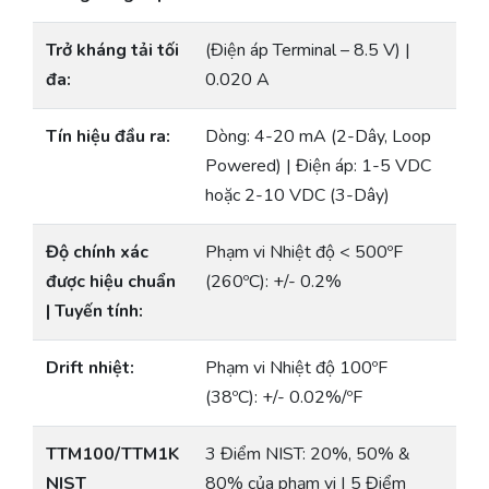
Trở kháng tải tối
(Điện áp Terminal – 8.5 V) |
đa:
0.020 A
Tín hiệu đầu ra:
Dòng: 4-20 mA (2-Dây, Loop
Powered) | Điện áp: 1-5 VDC
hoặc 2-10 VDC (3-Dây)
Độ chính xác
Phạm vi Nhiệt độ < 500ºF
được hiệu chuẩn
(260ºC): +/- 0.2%
| Tuyến tính:
Drift nhiệt:
Phạm vi Nhiệt độ 100ºF
(38ºC): +/- 0.02%/ºF
TTM100/TTM1K
3 Điểm NIST: 20%, 50% &
NIST
80% của phạm vi | 5 Điểm