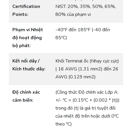
Certification
NIST: 20%, 35%, 50%, 65%,
Points:
80% của phạm vi
Phạm vi Nhiệt
-40ºF đến 185ºF (-40 đến
độ hoạt động
85ºC)
bộ phát:
Kết nối dây /
Khối Terminal ốc (Nhạy cực cực)
Kích thước dây:
| 16 AWG (1.31 mm2) đến 26
AWG (0.129 mm2)
Độ chính xác
(Công thức Độ chính xác Lớp A:
cảm biến:
+/- ºC = (0.15ºC + (0.002 * |t|))
trong đó |t| là giá trị tuyệt đối
của nhiệt độ trên hoặc dưới 0ºC
theo ºC)