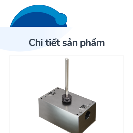
Liên hệ 24/7
Trang Chủ
Chi tiết sản phẩm
Giới thiệu
Trang Chủ
Sản phẩm
Cảm biến ACI
Dịch Vụ
Sản phẩm
Cảm biến ACI
Dự án
Nhà phân phối cảm biến
Bài viết
Nhà sản xuất thiết bị điều khiển
Hợp tác
Cung cấp giải pháp quản lý cho toà nhà (BMS)