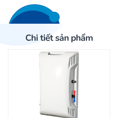
Liên hệ 24/7
Trang Chủ
Chi tiết sản phẩm
Giới thiệu
Trang Chủ
Sản phẩm
Cảm biến ACI
Dịch Vụ
Sản phẩm
Cảm biến ACI
Dự án
Nhà phân phối cảm biến
Bài viết
Nhà sản xuất thiết bị điều khiển
Hợp tác
Cung cấp giải pháp quản lý cho toà nhà (BMS)