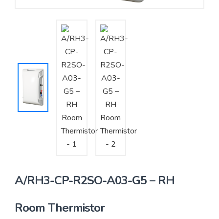
Yêu cầu báo giá
Bảo trì – Bảo dưỡng hệ thống
Tư vấn – Thiết kế – Cung cấp thiết bị HVAC
Tư vấn thiết kế, thi công tủ điều khiển
Thi công – Lắp đặt hệ thống HVAC
A/RH3-CP-R2SO-A03-G5 – RH
Room Thermistor