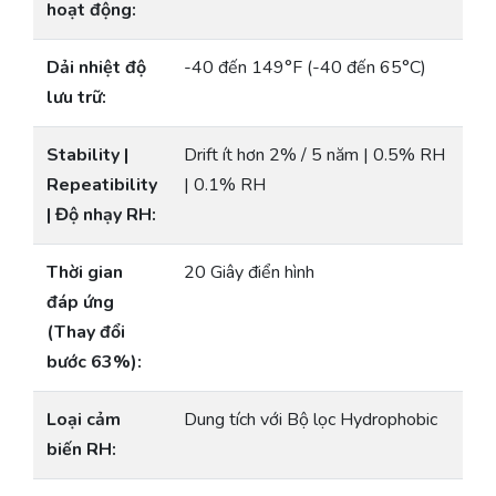
hoạt động:
Dải nhiệt độ
-40 đến 149°F (-40 đến 65°C)
lưu trữ:
Stability |
Drift ít hơn 2% / 5 năm | 0.5% RH
Repeatibility
| 0.1% RH
| Độ nhạy RH:
Thời gian
20 Giây điển hình
đáp ứng
(Thay đổi
bước 63%):
Loại cảm
Dung tích với Bộ lọc Hydrophobic
biến RH: