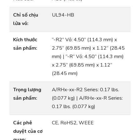
Chỉ số chịu
UL94-HB
lửa vỏ:
Kích thước
“-R2” Vỏ: 4.50” (114.3 mm) x
sản phẩm:
2.75” (69.85 mm) x 1.12” (28.45
mm) | “-R” Vỏ: 4.50” (114.3 mm)
x 2.75” (69.85 mm) x 1.12”
(28.45 mm)
Trọng lượng
A/RHx-xx-R2 Series: 0.17 lbs.
sản phẩm:
(0.077 kg) | A/RHx-xx-R Series:
0.17 lbs. (0.077 kg)
Các phê
CE, RoHS2, WEEE
duyệt của cơ
quan: