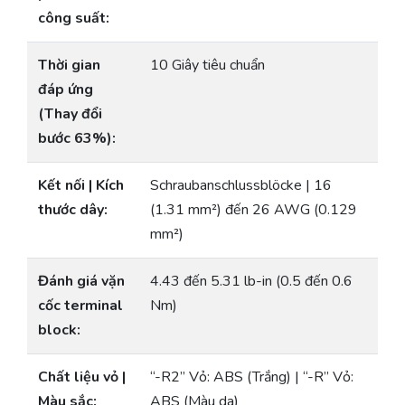
công suất:
Thời gian
10 Giây tiêu chuẩn
đáp ứng
(Thay đổi
bước 63%):
Kết nối | Kích
Schraubanschlussblöcke | 16
thước dây:
(1.31 mm²) đến 26 AWG (0.129
mm²)
Đánh giá vặn
4.43 đến 5.31 lb-in (0.5 đến 0.6
cốc terminal
Nm)
block:
Chất liệu vỏ |
“-R2” Vỏ: ABS (Trắng) | “-R” Vỏ:
Màu sắc:
ABS (Màu da)