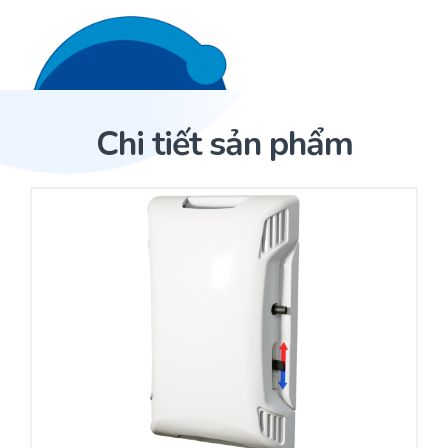
Liên hệ 24/7
Trang Chủ
Chi tiết sản phẩm
Giới thiệu
Trang Chủ
Sản phẩm
Cảm biến ACI
Dịch Vụ
Sản phẩm
Cảm biến ACI
Dự án
Nhà phân phối cảm biến
Bài viết
Nhà sản xuất thiết bị điều khiển
Hợp tác
Cung cấp giải pháp quản lý cho toà nhà (BMS)