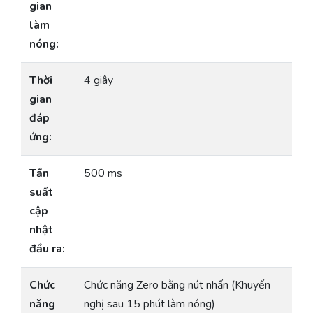
gian
làm
nóng:
Thời
4 giây
gian
đáp
ứng:
Tần
500 ms
suất
cập
nhật
đầu ra:
Chức
Chức năng Zero bằng nút nhấn (Khuyến
năng
nghị sau 15 phút làm nóng)