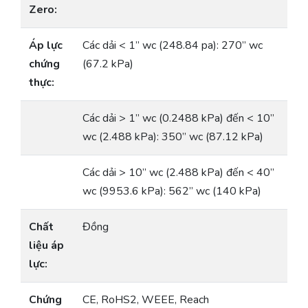
Zero:
Áp lực
Các dải < 1” wc (248.84 pa): 270” wc
chứng
(67.2 kPa)
thực:
Các dải > 1” wc (0.2488 kPa) đến < 10”
wc (2.488 kPa): 350” wc (87.12 kPa)
Các dải > 10” wc (2.488 kPa) đến < 40”
wc (9953.6 kPa): 562” wc (140 kPa)
Chất
Đồng
liệu áp
lực:
Chứng
CE, RoHS2, WEEE, Reach