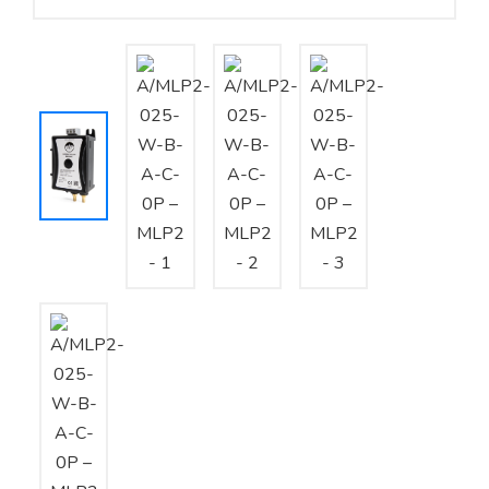
Yêu cầu báo giá
Bảo trì – Bảo dưỡng hệ thống
Tư vấn – Thiết kế – Cung cấp thiết bị HVAC
Tư vấn thiết kế, thi công tủ điều khiển
Thi công – Lắp đặt hệ thống HVAC