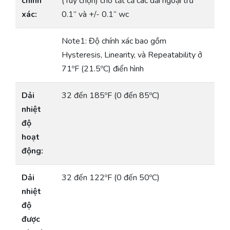
chính
(Tùy chọn) cho tất cả các dải ngoại trừ
xác:
0.1” và +/- 0.1“ wc
Note1: Độ chính xác bao gồm
Hysteresis, Linearity, và Repeatability ở
71ºF (21.5ºC) điển hình
Dải
32 đến 185ºF (0 đến 85ºC)
nhiệt
độ
hoạt
động:
Dải
32 đến 122ºF (0 đến 50ºC)
nhiệt
độ
được