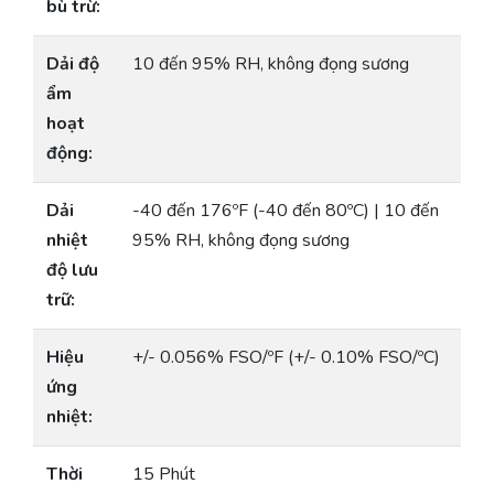
bù trừ:
Dải độ
10 đến 95% RH, không đọng sương
ẩm
hoạt
động:
Dải
-40 đến 176ºF (-40 đến 80ºC) | 10 đến
nhiệt
95% RH, không đọng sương
độ lưu
trữ:
Hiệu
+/- 0.056% FSO/ºF (+/- 0.10% FSO/ºC)
ứng
nhiệt:
Thời
15 Phút