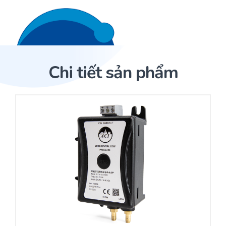
Liên hệ 24/7
Trang Chủ
Chi tiết sản phẩm
Giới thiệu
Trang Chủ
Sản phẩm
Cảm biến ACI
Dịch Vụ
Sản phẩm
Cảm biến ACI
Dự án
Nhà phân phối cảm biến
Bài viết
Nhà sản xuất thiết bị điều khiển
Hợp tác
Cung cấp giải pháp quản lý cho toà nhà (BMS)