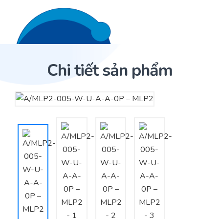
Liên hệ 24/7
Trang Chủ
Chi tiết sản phẩm
Giới thiệu
Trang Chủ
Sản phẩm
Cảm biến ACI
Dịch Vụ
Sản phẩm
Cảm biến ACI
Dự án
Nhà phân phối cảm biến
Bài viết
Nhà sản xuất thiết bị điều khiển
Hợp tác
Cung cấp giải pháp quản lý cho toà nhà (BMS)