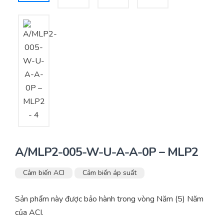
Yêu cầu báo giá
Bảo trì – Bảo dưỡng hệ thống
Tư vấn – Thiết kế – Cung cấp thiết bị HVAC
Tư vấn thiết kế, thi công tủ điều khiển
Thi công – Lắp đặt hệ thống HVAC
A/MLP2-005-W-U-A-A-0P – MLP2
Cảm biến ACI
Cảm biến áp suất
Sản phẩm này được bảo hành trong vòng Năm (5) Năm
của ACI.