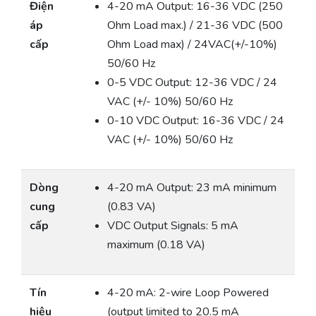
Điện
4-20 mA Output: 16-36 VDC (250
áp
Ohm Load max.) / 21-36 VDC (500
cấp
Ohm Load max) / 24VAC(+/-10%)
50/60 Hz
0-5 VDC Output: 12-36 VDC / 24
VAC (+/- 10%) 50/60 Hz
0-10 VDC Output: 16-36 VDC / 24
VAC (+/- 10%) 50/60 Hz
Dòng
4-20 mA Output: 23 mA minimum
cung
(0.83 VA)
cấp
VDC Output Signals: 5 mA
maximum (0.18 VA)
Tín
4-20 mA: 2-wire Loop Powered
hiệu
(output limited to 20.5 mA