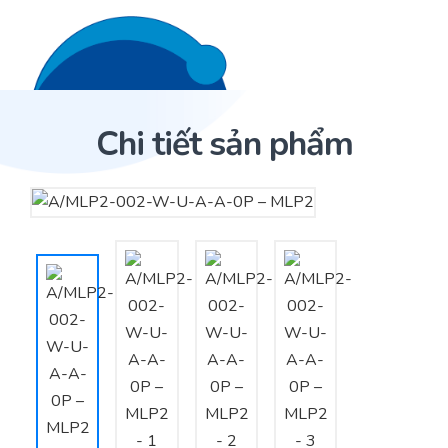
Liên hệ 24/7
Trang Chủ
Chi tiết sản phẩm
Giới thiệu
Trang Chủ
Sản phẩm
Cảm biến ACI
Dịch Vụ
Sản phẩm
Cảm biến ACI
Dự án
Nhà phân phối cảm biến
Bài viết
Nhà sản xuất thiết bị điều khiển
Hợp tác
Cung cấp giải pháp quản lý cho toà nhà (BMS)