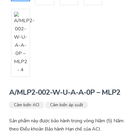
Yêu cầu báo giá
Bảo trì – Bảo dưỡng hệ thống
Tư vấn – Thiết kế – Cung cấp thiết bị HVAC
Tư vấn thiết kế, thi công tủ điều khiển
Thi công – Lắp đặt hệ thống HVAC
A/MLP2-002-W-U-A-A-0P – MLP2
Cảm biến ACI
Cảm biến áp suất
Sản phẩm này được bảo hành trong vòng Năm (5) Năm
theo Điều khoản Bảo hành Hạn chế của ACI.