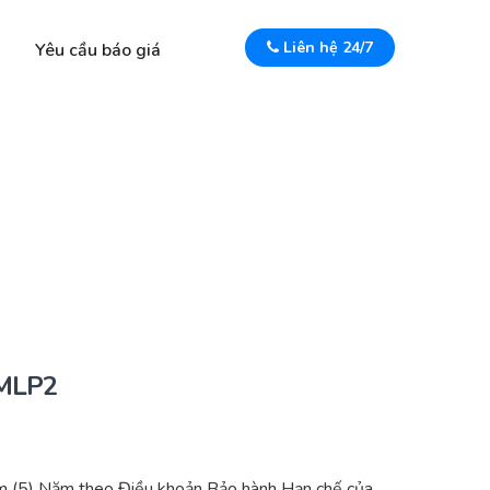
Liên hệ 24/7
Yêu cầu báo giá
 MLP2
m (5) Năm theo Điều khoản Bảo hành Hạn chế của