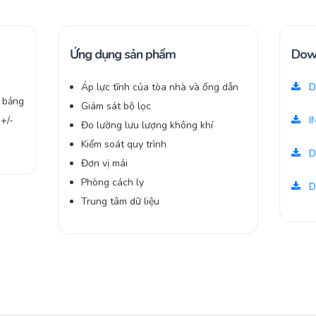
Ứng dụng sản phẩm
Dow
Áp lực tĩnh của tòa nhà và ống dẫn
D
t bảng
Giám sát bộ lọc
 +/-
I
Đo lường lưu lượng không khí
Kiểm soát quy trình
D
Đơn vị mái
Phòng cách ly
D
Trung tâm dữ liệu