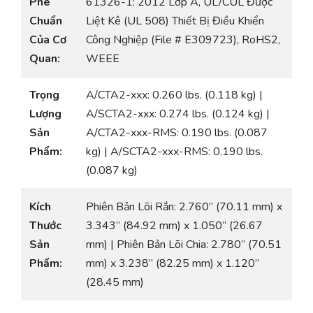
Phê
61326-1: 2012 Lớp A, UL/CUL Được
Chuẩn
Liệt Kê (UL 508) Thiết Bị Điều Khiển
Của Cơ
Công Nghiệp (File # E309723), RoHS2,
Quan:
WEEE
Trọng
A/CTA2-xxx: 0.260 lbs. (0.118 kg) |
Lượng
A/SCTA2-xxx: 0.274 lbs. (0.124 kg) |
Sản
A/CTA2-xxx-RMS: 0.190 lbs. (0.087
Phẩm:
kg) | A/SCTA2-xxx-RMS: 0.190 lbs.
(0.087 kg)
Kích
Phiên Bản Lõi Rắn: 2.760” (70.11 mm) x
Thước
3.343” (84.92 mm) x 1.050” (26.67
Sản
mm) | Phiên Bản Lõi Chia: 2.780” (70.51
Phẩm:
mm) x 3.238” (82.25 mm) x 1.120”
(28.45 mm)