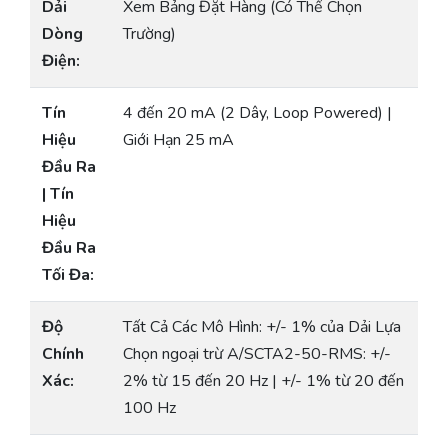
Dải
Xem Bảng Đặt Hàng (Có Thể Chọn
Dòng
Trường)
Điện:
Tín
4 đến 20 mA (2 Dây, Loop Powered) |
Hiệu
Giới Hạn 25 mA
Đầu Ra
| Tín
Hiệu
Đầu Ra
Tối Đa:
Độ
Tất Cả Các Mô Hình: +/- 1% của Dải Lựa
Chính
Chọn ngoại trừ A/SCTA2-50-RMS: +/-
Xác:
2% từ 15 đến 20 Hz | +/- 1% từ 20 đến
100 Hz