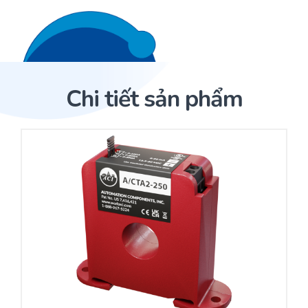
Liên hệ 24/7
Trang Chủ
Chi tiết sản phẩm
Giới thiệu
Trang Chủ
Sản phẩm
Cảm biến ACI
Dịch Vụ
Sản phẩm
Cảm biến ACI
Dự án
Nhà phân phối cảm biến
Bài viết
Nhà sản xuất thiết bị điều khiển
Hợp tác
Cung cấp giải pháp quản lý cho toà nhà (BMS)