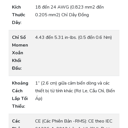
Kích
18 đến 24 AWG (0.823 mm2 đến
Thước
0.205 mm2) Chỉ Dây Đồng
Dây:
Chỉ Số
4.43 đến 5.31 in-lbs. (0.5 đến 0.6 Nm)
Momen
Xoắn
Khối
Đấu:
Khoảng
1” (2.6 cm) giữa cảm biến dòng và các
Cách
thiết bị từ tính khác (Rơ Le, Cầu Chì, Biến
Lắp Tối
Áp)
Thiểu:
Các
CE (Các Phiên Bản -RMS): CE theo IEC