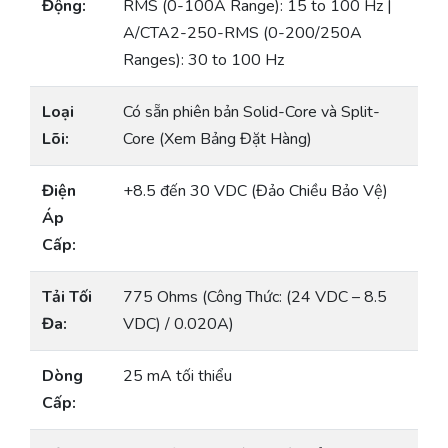
Động:
RMS (0-100A Range): 15 to 100 Hz |
A/CTA2-250-RMS (0-200/250A
Ranges): 30 to 100 Hz
Loại
Có sẵn phiên bản Solid-Core và Split-
Lõi:
Core (Xem Bảng Đặt Hàng)
Điện
+8.5 đến 30 VDC (Đảo Chiều Bảo Vệ)
Áp
Cấp:
Tải Tối
775 Ohms (Công Thức: (24 VDC – 8.5
Đa:
VDC) / 0.020A)
Dòng
25 mA tối thiểu
Cấp: