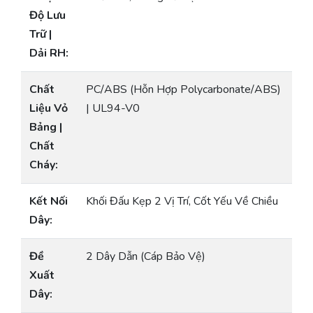
Độ Lưu
Trữ |
Dải RH:
Chất
PC/ABS (Hỗn Hợp Polycarbonate/ABS)
Liệu Vỏ
| UL94-V0
Bảng |
Chất
Cháy:
Kết Nối
Khối Đấu Kẹp 2 Vị Trí, Cốt Yếu Về Chiều
Dây:
Đề
2 Dây Dẫn (Cáp Bảo Vệ)
Xuất
Dây: