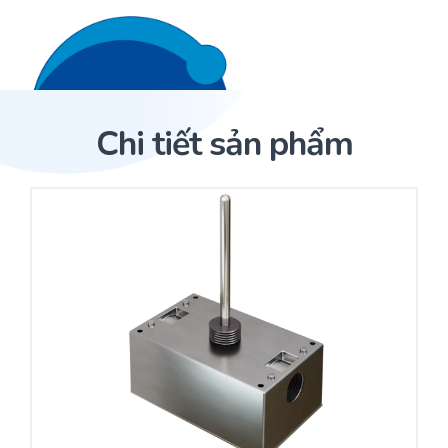
Liên hệ 24/7
Trang Chủ
Chi tiết sản phẩm
Giới thiệu
Trang Chủ
Sản phẩm
Cảm biến ACI
Dịch Vụ
Sản phẩm
Cảm biến ACI
Dự án
Nhà phân phối cảm biến
Bài viết
Nhà sản xuất thiết bị điều khiển
Hợp tác
Cung cấp giải pháp quản lý cho toà nhà (BMS)