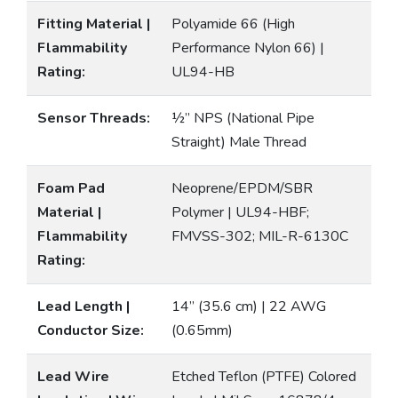
Fitting Material |
Polyamide 66 (High
Flammability
Performance Nylon 66) |
Rating:
UL94-HB
Sensor Threads:
½” NPS (National Pipe
Straight) Male Thread
Foam Pad
Neoprene/EPDM/SBR
Material |
Polymer | UL94-HBF;
Flammability
FMVSS-302; MIL-R-6130C
Rating:
Lead Length |
14” (35.6 cm) | 22 AWG
Conductor Size:
(0.65mm)
Lead Wire
Etched Teflon (PTFE) Colored