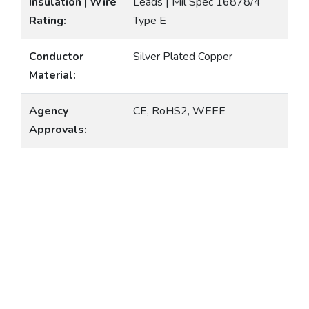
Insulation | Wire
Leads | Mil Spec 16878/4
Rating:
Type E
Conductor
Silver Plated Copper
Material:
Agency
CE, RoHS2, WEEE
Approvals: