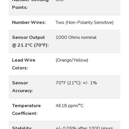
Points:
Number Wires:
Two (Non-Polarity Sensitive)
Sensor Output
1000 Ohms nominal
@ 21.1ºC (70ºF):
Lead Wire
(Orange/Yellow)
Colors:
Sensor
70°F (21°C): +/- 1%
Accuracy:
Temperature
4618 ppm/°C
Coefficient:
Stability:
+/- 0.05% after 1000 Hours