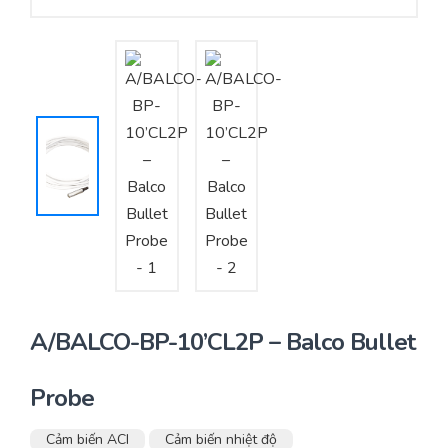
Yêu cầu báo giá
Bảo trì – Bảo dưỡng hệ thống
Tư vấn – Thiết kế – Cung cấp thiết bị HVAC
Tư vấn thiết kế, thi công tủ điều khiển
Thi công – Lắp đặt hệ thống HVAC
A/BALCO-BP-10’CL2P – Balco Bullet
Probe
Cảm biến ACI
Cảm biến nhiệt độ