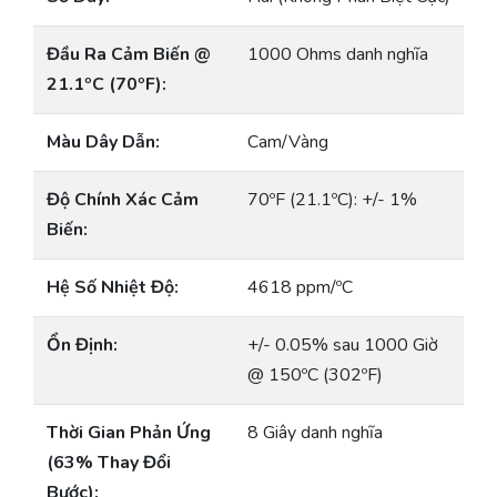
Đầu Ra Cảm Biến @
1000 Ohms danh nghĩa
21.1ºC (70ºF):
Màu Dây Dẫn:
Cam/Vàng
Độ Chính Xác Cảm
70ºF (21.1ºC): +/- 1%
Biến:
Hệ Số Nhiệt Độ:
4618 ppm/ºC
Ổn Định:
+/- 0.05% sau 1000 Giờ
@ 150ºC (302ºF)
Thời Gian Phản Ứng
8 Giây danh nghĩa
(63% Thay Đổi
Bước):