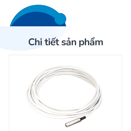
Liên hệ 24/7
Trang Chủ
Chi tiết sản phẩm
Giới thiệu
Trang Chủ
Sản phẩm
Cảm biến ACI
Dịch Vụ
Sản phẩm
Cảm biến ACI
Dự án
Nhà phân phối cảm biến
Bài viết
Nhà sản xuất thiết bị điều khiển
Hợp tác
Cung cấp giải pháp quản lý cho toà nhà (BMS)