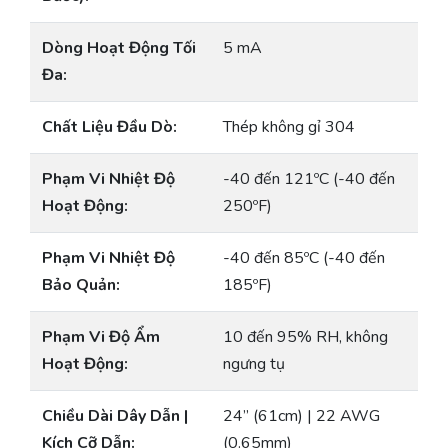
Dòng Hoạt Động Tối
5 mA
Đa:
Chất Liệu Đầu Dò:
Thép không gỉ 304
Phạm Vi Nhiệt Độ
-40 đến 121ºC (-40 đến
Hoạt Động:
250ºF)
Phạm Vi Nhiệt Độ
-40 đến 85ºC (-40 đến
Bảo Quản:
185ºF)
Phạm Vi Độ Ẩm
10 đến 95% RH, không
Hoạt Động:
ngưng tụ
Chiều Dài Dây Dẫn |
24” (61cm) | 22 AWG
Kích Cỡ Dẫn:
(0.65mm)