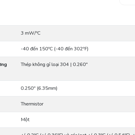
3 mW/ºC
-40 đến 150ºC (-40 đến 302ºF)
ường
Thép không gỉ loại 304 | 0.260″
0.250″ (6.35mm)
Thermistor
Một