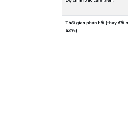
Độ chính xác cảm biến:
Thời gian phản hồi (thay đổi 
63%):