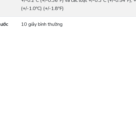
+/-0.2ºC (+/-0.36ºF) và các loạt +/-0.3ºC (+/-0.54ºF),
(+/-1.0ºC) (+/-1.8ºF)
bước
10 giây bình thường