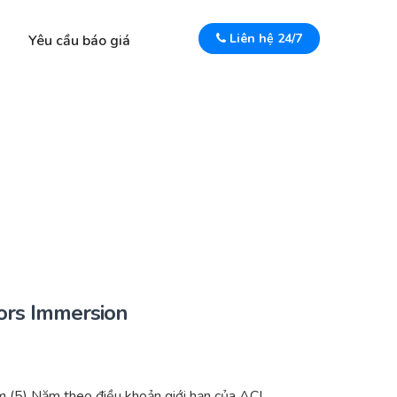
Liên hệ 24/7
Yêu cầu báo giá
ors Immersion
(5) Năm theo điều khoản giới hạn của ACI.