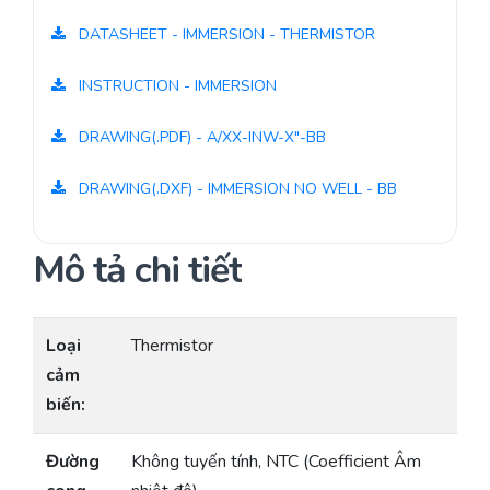
DATASHEET - IMMERSION - THERMISTOR
INSTRUCTION - IMMERSION
DRAWING(.PDF) - A/XX-INW-X"-BB
DRAWING(.DXF) - IMMERSION NO WELL - BB
Mô tả chi tiết
Loại
Thermistor
cảm
biến:
Đường
Không tuyến tính, NTC (Coefficient Âm