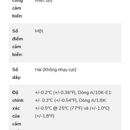
cong
nhiệt độ)
cảm
biến:
Số
Một
điểm
cảm
biến:
Số
Hai (Không nhạy cực)
dây:
Độ
+/-0.2ºC (+/-0.36ºF), Dòng A/10K-E1:
chính
+/- 0.3ºC (+/-0.54ºF), Dòng A/1.8K:
xác
+/-0.5ºC @ 25ºC (77ºF) và (+/-1.0ºC)
của
(+/-1.8ºF)
cảm