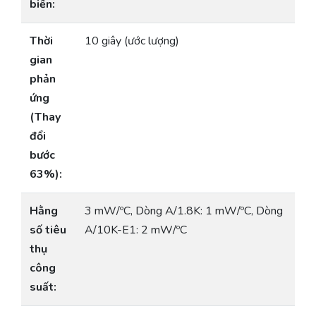
biến:
Thời
10 giây (ước lượng)
gian
phản
ứng
(Thay
đổi
bước
63%):
Hằng
3 mW/ºC, Dòng A/1.8K: 1 mW/ºC, Dòng
số tiêu
A/10K-E1: 2 mW/ºC
thụ
công
suất: