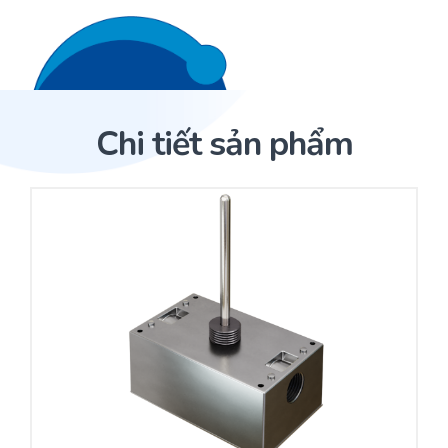
Liên hệ 24/7
Trang Chủ
Chi tiết sản phẩm
Giới thiệu
Trang Chủ
Sản phẩm
Cảm biến ACI
Dịch Vụ
Sản phẩm
Cảm biến ACI
Dự án
Nhà phân phối cảm biến
Bài viết
Nhà sản xuất thiết bị điều khiển
Hợp tác
Cung cấp giải pháp quản lý cho toà nhà (BMS)