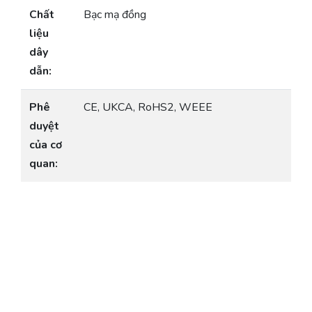
Chất
Bạc mạ đồng
liệu
dây
dẫn:
Phê
CE, UKCA, RoHS2, WEEE
duyệt
của cơ
quan: