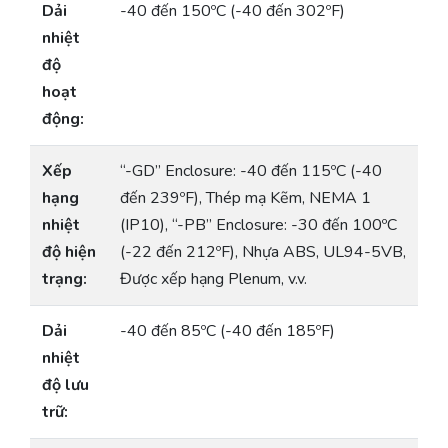
Dải
-40 đến 150ºC (-40 đến 302ºF)
nhiệt
độ
hoạt
động:
Xếp
“-GD” Enclosure: -40 đến 115ºC (-40
hạng
đến 239ºF), Thép mạ Kẽm, NEMA 1
nhiệt
(IP10), “-PB” Enclosure: -30 đến 100ºC
độ hiện
(-22 đến 212ºF), Nhựa ABS, UL94-5VB,
trạng:
Được xếp hạng Plenum, v.v.
Dải
-40 đến 85ºC (-40 đến 185ºF)
nhiệt
độ lưu
trữ: