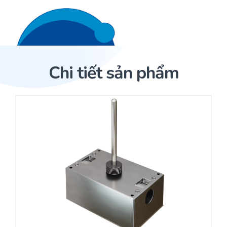
Liên hệ 24/7
Trang Chủ
Chi tiết sản phẩm
Giới thiệu
Trang Chủ
Sản phẩm
Cảm biến ACI
Dịch Vụ
Sản phẩm
Cảm biến ACI
Dự án
Nhà phân phối cảm biến
Bài viết
Nhà sản xuất thiết bị điều khiển
Hợp tác
Cung cấp giải pháp quản lý cho toà nhà (BMS)