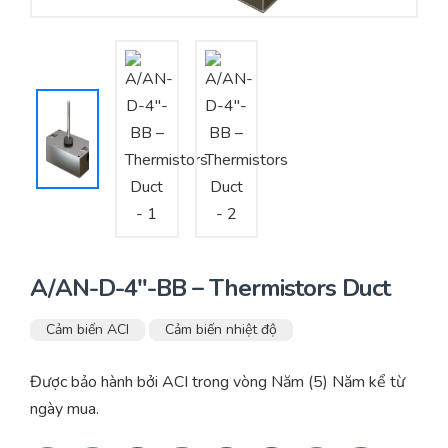
Yêu cầu báo giá
Bảo trì – Bảo dưỡng hệ thống
Tư vấn – Thiết kế – Cung cấp thiết bị HVAC
Tư vấn thiết kế, thi công tủ điều khiển
Thi công – Lắp đặt hệ thống HVAC
A/AN-D-4″-BB – Thermistors Duct
Cảm biến ACI
Cảm biến nhiệt độ
Được bảo hành bởi ACI trong vòng Năm (5) Năm kể từ
ngày mua.