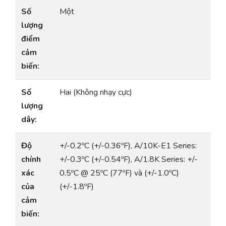
Số
Một
lượng
điểm
cảm
biến:
Số
Hai (Không nhạy cực)
lượng
dây:
Độ
+/-0.2ºC (+/-0.36ºF), A/10K-E1 Series:
chính
+/-0.3ºC (+/-0.54ºF), A/1.8K Series: +/-
xác
0.5ºC @ 25ºC (77ºF) và (+/-1.0ºC)
của
(+/-1.8ºF)
cảm
biến: