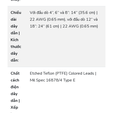
Chiều
Với đầu dò 4”, 6” và 8”: 14” (35.6 cm) |
dài
22 AWG (0.65 mm), với đầu dò 12” và
dây
18”: 24” (61 cm) | 22 AWG (0.65 mm)
dẫn |
Kích
thước
dây
dẫn:
Chất
Etched Teflon (PTFE) Colored Leads |
cách
Mil Spec 16878/4 Type E
điện
dây
dẫn |
Xếp