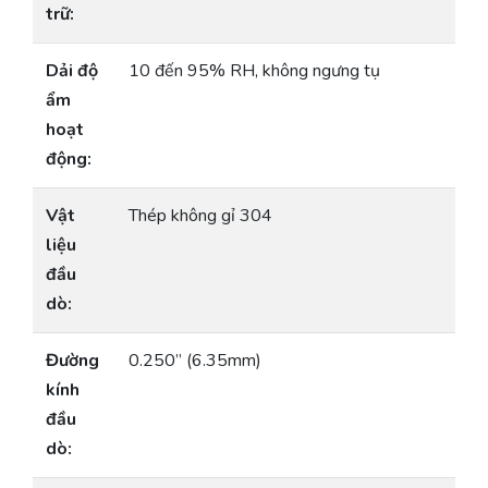
trữ:
Dải độ
10 đến 95% RH, không ngưng tụ
ẩm
hoạt
động:
Vật
Thép không gỉ 304
liệu
đầu
dò:
Đường
0.250” (6.35mm)
kính
đầu
dò: