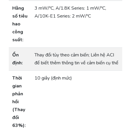
Hằng
3 mW/ºC, A/1.8K Series: 1 mW/ºC,
số tiêu
A/10K-E1 Series: 2 mW/ºC
hao
công
suất:
Ổn
Thay đổi tùy theo cảm biến; Liên hệ ACI
định:
để biết thêm thông tin về cảm biến cụ thể
Thời
10 giây (định mức)
gian
phản
hồi
(Thay
đổi
63%):