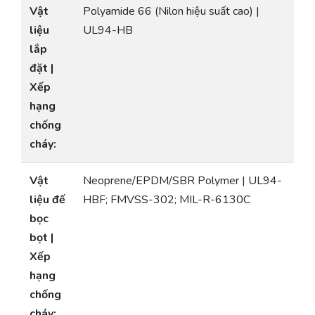
Vật
Polyamide 66 (Nilon hiệu suất cao) |
liệu
UL94-HB
lắp
đặt |
Xếp
hạng
chống
cháy:
Vật
Neoprene/EPDM/SBR Polymer | UL94-
liệu đế
HBF; FMVSS-302; MIL-R-6130C
bọc
bọt |
Xếp
hạng
chống
cháy: