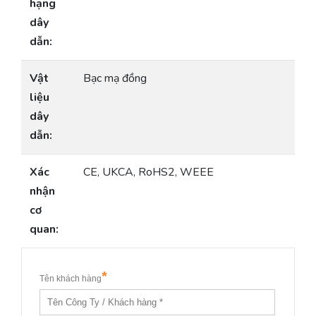
hạng
dây
dẫn:
Vật
Bạc mạ đồng
liệu
dây
dẫn:
Xác
CE, UKCA, RoHS2, WEEE
nhận
cơ
quan: