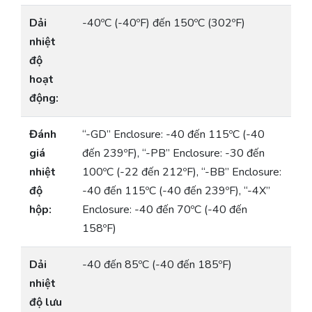
Dải
-40ºC (-40ºF) đến 150ºC (302ºF)
nhiệt
độ
hoạt
động:
Đánh
“-GD” Enclosure: -40 đến 115ºC (-40
giá
đến 239ºF), “-PB” Enclosure: -30 đến
nhiệt
100ºC (-22 đến 212ºF), “-BB” Enclosure:
độ
-40 đến 115ºC (-40 đến 239ºF), “-4X”
hộp:
Enclosure: -40 đến 70ºC (-40 đến
158ºF)
Dải
-40 đến 85ºC (-40 đến 185ºF)
nhiệt
độ lưu