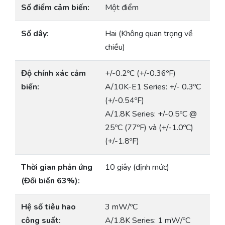
Số điểm cảm biến:
Một điểm
Số dây:
Hai (Không quan trọng về
chiều)
Độ chính xác cảm
+/-0.2ºC (+/-0.36ºF)
biến:
A/10K-E1 Series: +/- 0.3ºC
(+/-0.54ºF)
A/1.8K Series: +/-0.5ºC @
25ºC (77ºF) và (+/-1.0ºC)
(+/-1.8ºF)
Thời gian phản ứng
10 giây (định mức)
(Đổi biến 63%):
Hệ số tiêu hao
3 mW/ºC
công suất:
A/1.8K Series: 1 mW/ºC