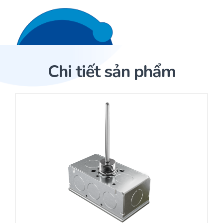
Liên hệ 24/7
Trang Chủ
Chi tiết sản phẩm
Giới thiệu
Trang Chủ
Sản phẩm
Cảm biến ACI
Dịch Vụ
Sản phẩm
Cảm biến ACI
Dự án
Nhà phân phối cảm biến
Bài viết
Nhà sản xuất thiết bị điều khiển
Hợp tác
Cung cấp giải pháp quản lý cho toà nhà (BMS)