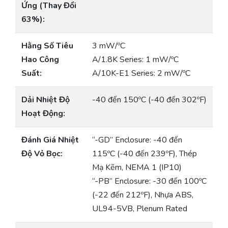
Ứng (Thay Đổi
63%):
Hằng Số Tiêu
3 mW/ºC
Hao Công
A/1.8K Series: 1 mW/ºC
Suất:
A/10K-E1 Series: 2 mW/ºC
Dải Nhiệt Độ
-40 đến 150ºC (-40 đến 302ºF)
Hoạt Động:
Đánh Giá Nhiệt
“-GD” Enclosure: -40 đến
Độ Vỏ Bọc:
115ºC (-40 đến 239ºF), Thép
Mạ Kẽm, NEMA 1 (IP10)
“-PB” Enclosure: -30 đến 100ºC
(-22 đến 212ºF), Nhựa ABS,
UL94-5VB, Plenum Rated