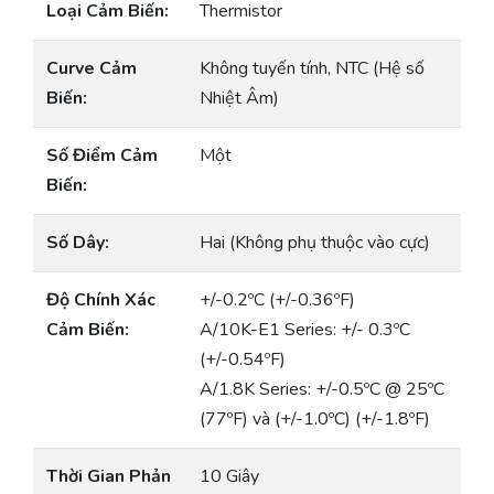
Loại Cảm Biến:
Thermistor
Curve Cảm
Không tuyến tính, NTC (Hệ số
Biến:
Nhiệt Âm)
Số Điểm Cảm
Một
Biến:
Số Dây:
Hai (Không phụ thuộc vào cực)
Độ Chính Xác
+/-0.2ºC (+/-0.36ºF)
Cảm Biến:
A/10K-E1 Series: +/- 0.3ºC
(+/-0.54ºF)
A/1.8K Series: +/-0.5ºC @ 25ºC
(77ºF) và (+/-1.0ºC) (+/-1.8ºF)
Thời Gian Phản
10 Giây