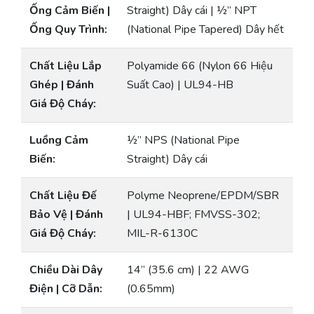
Ống Cảm Biến |
Straight) Dây cái | ½” NPT
Ống Quy Trình:
(National Pipe Tapered) Dây hết
Chất Liệu Lắp
Polyamide 66 (Nylon 66 Hiệu
Ghép | Đánh
Suất Cao) | UL94-HB
Giá Độ Cháy:
Luồng Cảm
½” NPS (National Pipe
Biến:
Straight) Dây cái
Chất Liệu Đế
Polyme Neoprene/EPDM/SBR
Bảo Vệ | Đánh
| UL94-HBF; FMVSS-302;
Giá Độ Cháy:
MIL-R-6130C
Chiều Dài Dây
14” (35.6 cm) | 22 AWG
Điện | Cỡ Dẫn:
(0.65mm)