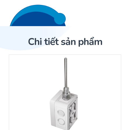
Liên hệ 24/7
Trang Chủ
Chi tiết sản phẩm
Giới thiệu
Trang Chủ
Sản phẩm
Cảm biến ACI
Dịch Vụ
Sản phẩm
Cảm biến ACI
Dự án
Nhà phân phối cảm biến
Bài viết
Nhà sản xuất thiết bị điều khiển
Hợp tác
Cung cấp giải pháp quản lý cho toà nhà (BMS)