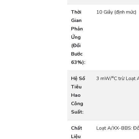
Thời
10 Giây (định mức)
Gian
Phản
Ứng
(Đổi
Bước
63%):
Hệ Số
3 mW/°C trừ Loạt 
Tiêu
Hao
Công
Suất:
Chất
Loạt A/XX-BBS: Đồ
Liệu