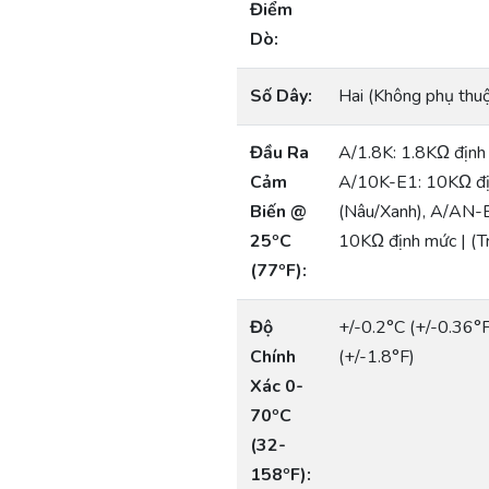
Điểm
Dò:
Số Dây:
Hai (Không phụ thuộ
Đầu Ra
A/1.8K: 1.8KΩ định
Cảm
A/10K-E1: 10KΩ địn
Biến @
(Nâu/Xanh), A/AN-B
25ºC
10KΩ định mức | (T
(77ºF):
Độ
+/-0.2°C (+/-0.36°F
Chính
(+/-1.8°F)
Xác 0-
70ºC
(32-
158ºF):