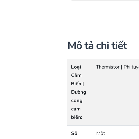
Mô tả chi tiết
Loại
Thermistor | Phi tu
Cảm
Biến |
Đường
cong
cảm
biến:
Số
Một