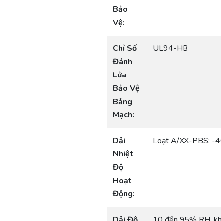
Bảo
Vệ:
Chỉ Số
UL94-HB
Đánh
Lửa
Bảo Vệ
Bảng
Mạch:
Dải
Loạt A/XX-PBS: -4
Nhiệt
Độ
Hoạt
Động:
Dải Độ
10 đến 95% RH, kh