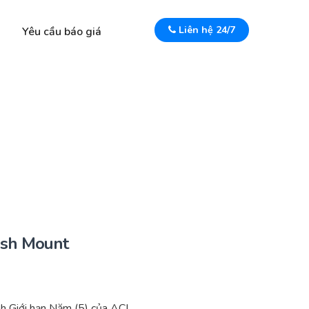
Liên hệ 24/7
Yêu cầu báo giá
ush Mount
 Giới hạn Năm (5) của ACI.