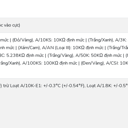
c vào cực)
 mức | (Đỏ/Vàng), A/10KS: 10KΩ định mức | (Trắng/Xanh), A/3K: 
h mức | (Xám/Cam), A/AN (Loại III): 10KΩ định mức | (Trắng/Tr
C: 5.238KΩ định mức | (Trắng/Vàng), A/50K: 50KΩ định mức | (Nâ
rắng/Xanh), A/100KS: 100KΩ định mức | (Đen/Vàng), A/CSI: 10K
) trừ Loạt A/10K-E1: +/-0.3°C (+/-0.54°F), Loạt A/1.8K: +/-0.5