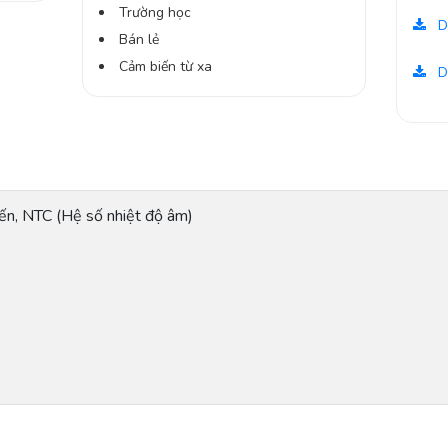
Trường học
D
Bán lẻ
Cảm biến từ xa
D
yến, NTC (Hệ số nhiệt độ âm)