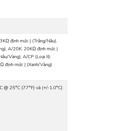
3KΩ định mức | (Trắng/Nâu),
ắng), A/20K: 20KΩ định mức |
u/Vàng), A/CP (Loại II):
Ω định mức | (Xanh/Vàng)
°C @ 25°C (77°F) và (+/-1.0°C)