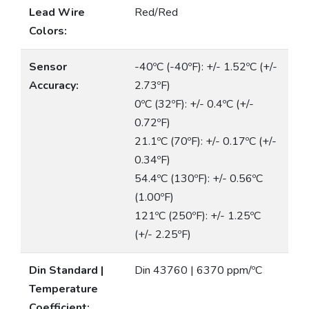
Lead Wire
Red/Red
Colors:
Sensor
-40ºC (-40ºF): +/- 1.52ºC (+/-
Accuracy:
2.73ºF)
0ºC (32ºF): +/- 0.4ºC (+/-
0.72ºF)
21.1ºC (70ºF): +/- 0.17ºC (+/-
0.34ºF)
54.4ºC (130ºF): +/- 0.56ºC
(1.00ºF)
121ºC (250ºF): +/- 1.25ºC
(+/- 2.25ºF)
Din Standard |
Din 43760 | 6370 ppm/ºC
Temperature
Coefficient: