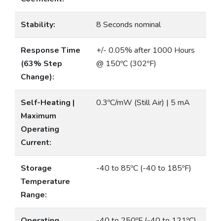
Stability:
8 Seconds nominal
Response Time
+/- 0.05% after 1000 Hours
(63% Step
@ 150ºC (302ºF)
Change):
Self-Heating |
0.3ºC/mW (Still Air) | 5 mA
Maximum
Operating
Current:
Storage
-40 to 85ºC (-40 to 185ºF)
Temperature
Range:
Operating
-40 to 250ºF (-40 to 121ºC)