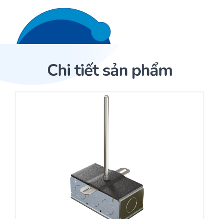
Liên hệ 24/7
Trang Chủ
Chi tiết sản phẩm
Giới thiệu
Trang Chủ
Sản phẩm
Cảm biến ACI
Dịch Vụ
Sản phẩm
Cảm biến ACI
Dự án
Nhà phân phối cảm biến
Bài viết
Nhà sản xuất thiết bị điều khiển
Hợp tác
Cung cấp giải pháp quản lý cho toà nhà (BMS)