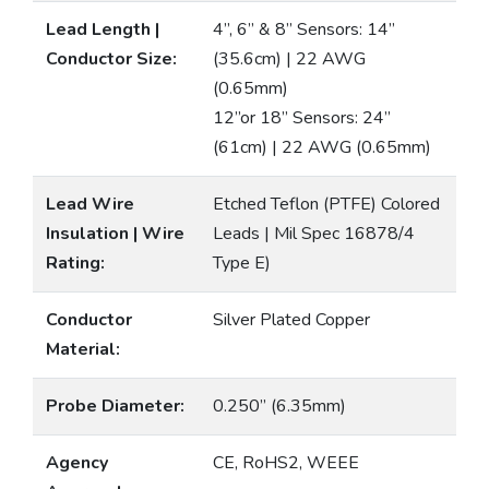
Lead Length |
4”, 6” & 8” Sensors: 14”
Conductor Size:
(35.6cm) | 22 AWG
(0.65mm)
12”or 18” Sensors: 24”
(61cm) | 22 AWG (0.65mm)
Lead Wire
Etched Teflon (PTFE) Colored
Insulation | Wire
Leads | Mil Spec 16878/4
Rating:
Type E)
Conductor
Silver Plated Copper
Material:
Probe Diameter:
0.250” (6.35mm)
Agency
CE, RoHS2, WEEE