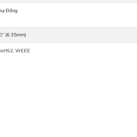
mạ Đồng
0” (6.35mm)
RoHS2, WEEE