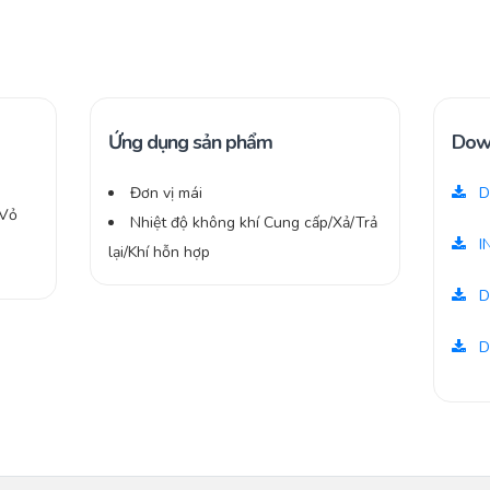
Ứng dụng sản phẩm
Dow
Đơn vị mái
D
 Vỏ
Nhiệt độ không khí Cung cấp/Xả/Trả
I
lại/Khí hỗn hợp
D
D