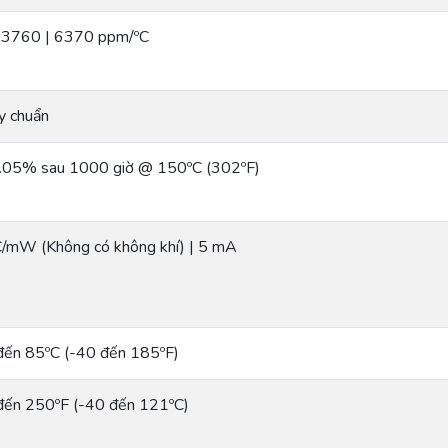
43760 | 6370 ppm/ºC
y chuẩn
0.05% sau 1000 giờ @ 150ºC (302ºF)
C/mW (Không có không khí) | 5 mA
đến 85ºC (-40 đến 185ºF)
đến 250ºF (-40 đến 121ºC)