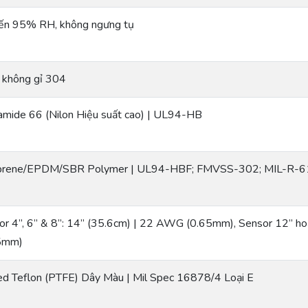
ến 95% RH, không ngưng tụ
 không gỉ 304
amide 66 (Nilon Hiệu suất cao) | UL94-HB
rene/EPDM/SBR Polymer | UL94-HBF; FMVSS-302; MIL-R-
or 4”, 6” & 8”: 14” (35.6cm) | 22 AWG (0.65mm), Sensor 12” h
5mm)
ed Teflon (PTFE) Dây Màu | Mil Spec 16878/4 Loại E