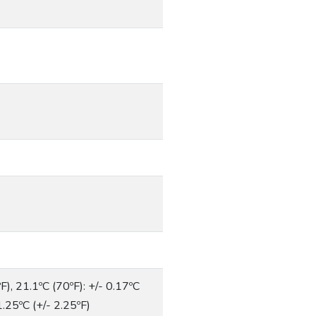
ºF), 21.1ºC (70ºF): +/- 0.17ºC
1.25ºC (+/- 2.25ºF)