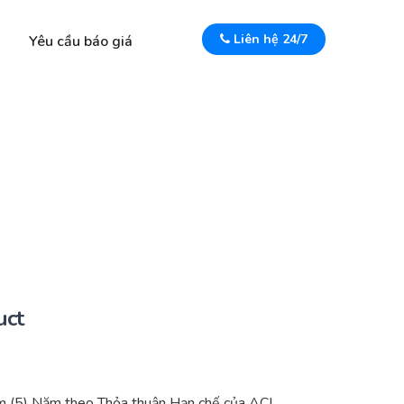
Liên hệ 24/7
Yêu cầu báo giá
uct
 (5) Năm theo Thỏa thuận Hạn chế của ACI.