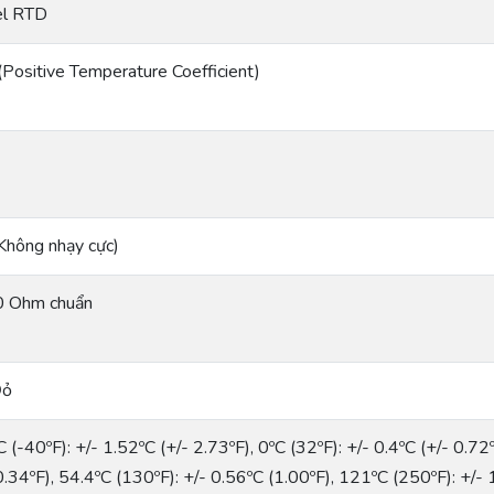
el RTD
Positive Temperature Coefficient)
Không nhạy cực)
 Ohm chuẩn
Đỏ
 (-40ºF): +/- 1.52ºC (+/- 2.73ºF), 0ºC (32ºF): +/- 0.4ºC (+/- 0.72
0.34ºF), 54.4ºC (130ºF): +/- 0.56ºC (1.00ºF), 121ºC (250ºF): +/- 