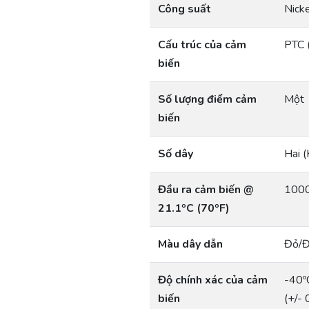
Công suất
Nick
Cấu trúc của cảm
PTC (
biến
Số lượng điểm cảm
Một
biến
Số dây
Hai (
Đầu ra cảm biến @
1000
21.1ºC (70ºF)
Màu dây dẫn
Đỏ/
Độ chính xác của cảm
-40ºC
biến
(+/- 