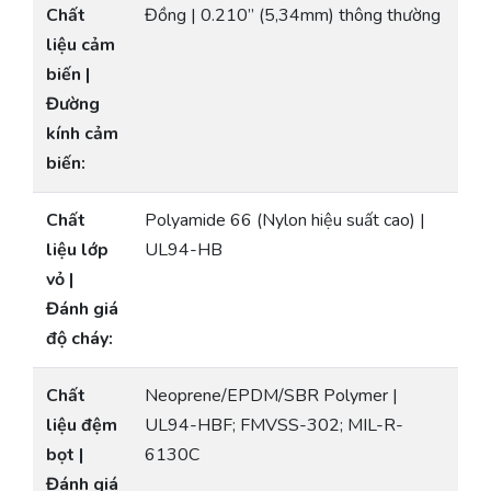
Chất
Đồng | 0.210” (5,34mm) thông thường
liệu cảm
biến |
Đường
kính cảm
biến:
Chất
Polyamide 66 (Nylon hiệu suất cao) |
liệu lớp
UL94-HB
vỏ |
Đánh giá
độ cháy:
Chất
Neoprene/EPDM/SBR Polymer |
liệu đệm
UL94-HBF; FMVSS-302; MIL-R-
bọt |
6130C
Đánh giá