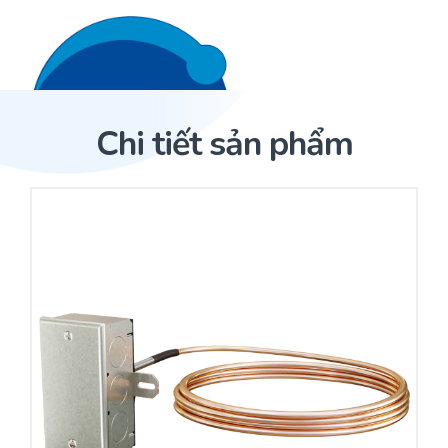
Liên hệ 24/7
Trang Chủ
Chi tiết sản phẩm
Giới thiệu
Trang Chủ
Sản phẩm
Cảm biến ACI
Dịch Vụ
Sản phẩm
Cảm biến ACI
Dự án
Nhà phân phối cảm biến
Bài viết
Nhà sản xuất thiết bị điều khiển
Hợp tác
Cung cấp giải pháp quản lý cho toà nhà (BMS)