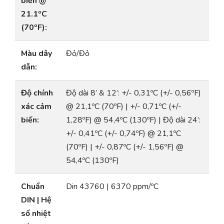
biến @
21.1ºC
(70ºF):
Màu dây
Đỏ/Đỏ
dẫn:
Độ chính
Độ dài 8’ & 12’: +/- 0,31ºC (+/- 0,56ºF)
xác cảm
@ 21,1ºC (70ºF) | +/- 0,71ºC (+/-
biến:
1,28ºF) @ 54,4ºC (130ºF) | Độ dài 24’:
+/- 0,41ºC (+/- 0,74ºF) @ 21,1ºC
(70ºF) | +/- 0,87ºC (+/- 1,56ºF) @
54,4ºC (130ºF)
Chuẩn
Din 43760 | 6370 ppm/ºC
DIN | Hệ
số nhiệt