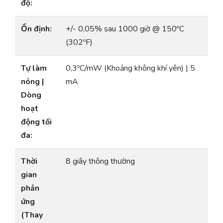
độ:
Ổn định:
+/- 0,05% sau 1000 giờ @ 150ºC
(302ºF)
Tự làm
0,3ºC/mW (Khoảng không khí yên) | 5
nóng |
mA
Dòng
hoạt
động tối
đa:
Thời
8 giây thông thường
gian
phản
ứng
(Thay