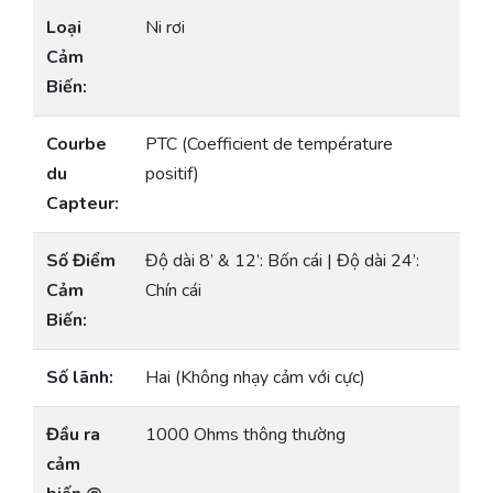
Loại
Ni rơi
Cảm
Biến:
Courbe
PTC (Coefficient de température
du
positif)
Capteur:
Số Điểm
Độ dài 8’ & 12’: Bốn cái | Độ dài 24’:
Cảm
Chín cái
Biến:
Số lãnh:
Hai (Không nhạy cảm với cực)
Đầu ra
1000 Ohms thông thường
cảm