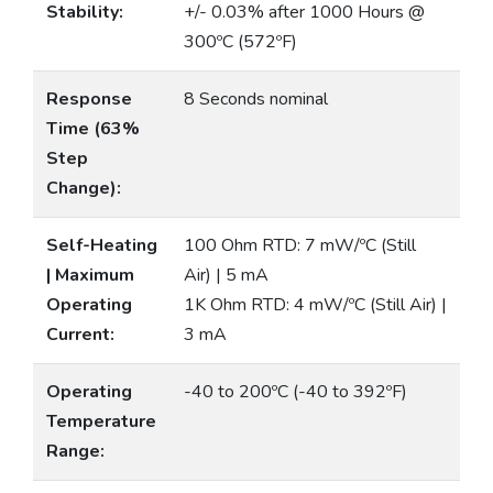
Stability:
+/- 0.03% after 1000 Hours @
300ºC (572ºF)
Response
8 Seconds nominal
Time (63%
Step
Change):
Self-Heating
100 Ohm RTD: 7 mW/ºC (Still
| Maximum
Air) | 5 mA
Operating
1K Ohm RTD: 4 mW/ºC (Still Air) |
Current:
3 mA
Operating
-40 to 200ºC (-40 to 392ºF)
Temperature
Range: