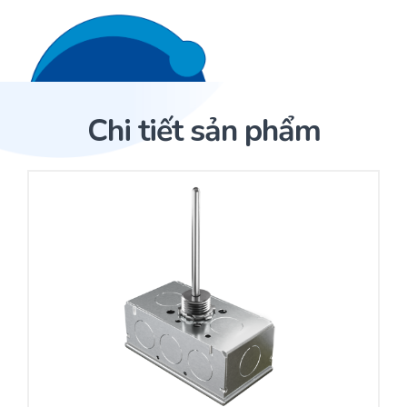
Liên hệ 24/7
Trang Chủ
Chi tiết sản phẩm
Giới thiệu
Trang Chủ
Sản phẩm
Cảm biến ACI
Dịch Vụ
Sản phẩm
Cảm biến ACI
Dự án
Nhà phân phối cảm biến
Bài viết
Nhà sản xuất thiết bị điều khiển
Hợp tác
Cung cấp giải pháp quản lý cho toà nhà (BMS)