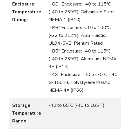
Enclosure
“-GD” Enclosure: -40 to 115ºC
Temperature
(-40 to 239ºF), Galvanized Steel,
Rating:
NEMA 1 (IP10)
“-PB” Enclosure: -30 to 100ºC
(-22 to 212ºF), ABS Plastic,
UL94-5VB, Plenum Rated
“-BB” Enclosure: -40 to 115ºC
(-40 to 239ºF), Aluminum, NEMA
3R (IP14)
“-4X” Enclosure: -40 to 70ºC (-40
to 158ºF), Polystyrene Plastic,
NEMA 4X (IP66)
Storage
-40 to 85ºC (-40 to 185ºF)
Temperature
Range: