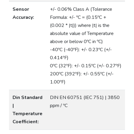
Sensor
+/- 0.06% Class A (Tolerance
Accuracy:
Formula: +/- ºC = (0.15ºC +
(0.002 * |t|)) where |t| is the
absolute value of Temperature
above or below 0ºC in ºC)
-40ºC (-40ºF): +/- 0.23ºC (+/-
0.414ºF)
0ºC (32ºF): +/- 0.15ºC (+/- 0.27ºF)
200ºC (392ºF): +/- 0.55ºC (+/-
1.00ºF)
Din Standard
DIN EN 60751 (IEC 751) | 3850
|
ppm / ºC
Temperature
Coefficient: