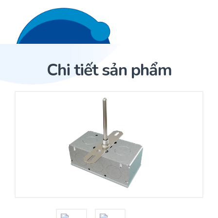
Liên hệ 24/7
Trang Chủ
Chi tiết sản phẩm
Giới thiệu
Trang Chủ
Sản phẩm
Cảm biến ACI
Dịch Vụ
Sản phẩm
Cảm biến ACI
Dự án
Nhà phân phối cảm biến
Bài viết
Nhà sản xuất thiết bị điều khiển
Hợp tác
Cung cấp giải pháp quản lý cho toà nhà (BMS)