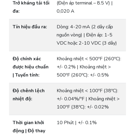
Trở kháng tải tối
(Điện áp terminal – 8.5 V) |
đa:
0,020 A
Tín hiệu đầu ra:
Dòng: 4-20 mA (2 dây cấp
nguồn vòng) | Điện áp: 1-5
VDC hoặc 2-10 VDC (3 dây)
Độ chính xác
Khoảng nhiệt < 500ºF (260ºC):
được hiệu chuẩn
+/- 0.2% | Khoảng nhiệt >
| Tuyến tính:
500ºF (260ºC): +/- 0.5%
Độ chênh lệch
Khoảng nhiệt < 100ºF (38ºC):
nhiệt độ:
+/- 0.04%/ºF | Khoảng nhiệt >
100ºF (38ºC): +/- 0.02%
Thời gian khởi
10 Phút | +/- 0.1%
động | Độ thay