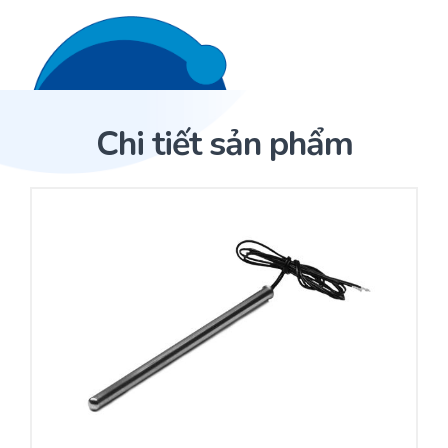
Liên hệ 24/7
Trang Chủ
Chi tiết sản phẩm
Giới thiệu
Trang Chủ
Sản phẩm
Cảm biến ACI
Dịch Vụ
Sản phẩm
Cảm biến ACI
Dự án
Nhà phân phối cảm biến
Bài viết
Nhà sản xuất thiết bị điều khiển
Hợp tác
Cung cấp giải pháp quản lý cho toà nhà (BMS)