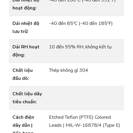
Dải nhiệt độ
-40 đến 200ºC (-40 đến 392ºF)
hoạt động:
Dải nhiệt độ
-40 đến 85ºC (-40 đến 185ºF)
lưu trữ:
Dải RH hoạt
10 đến 95% RH, không kết tụ
động:
Chất liệu
Thép không gỉ 304
đầu dò:
Chất liệu dây
tiêu chuẩn:
Cách điện
Etched Teflon (PTFE) Colored
dây dẫn |
Leads | MIL-W-16878/4 (Type E)