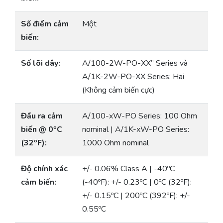
Số điểm cảm
Một
biến:
Số lõi dây:
A/100-2W-PO-XX” Series và
A/1K-2W-PO-XX Series: Hai
(Không cảm biến cực)
Đầu ra cảm
A/100-xW-PO Series: 100 Ohm
biến @ 0ºC
nominal | A/1K-xW-PO Series:
(32ºF):
1000 Ohm nominal
Độ chính xác
+/- 0.06% Class A | -40ºC
cảm biến:
(-40ºF): +/- 0.23ºC | 0ºC (32ºF):
+/- 0.15ºC | 200ºC (392ºF): +/-
0.55ºC