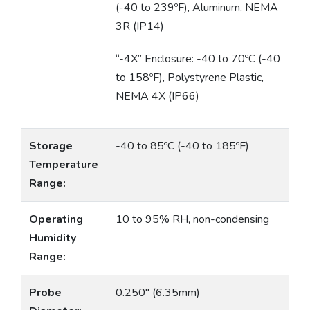
(-40 to 239ºF), Aluminum, NEMA
3R (IP14)
“-4X” Enclosure: -40 to 70ºC (-40
to 158ºF), Polystyrene Plastic,
NEMA 4X (IP66)
Storage
-40 to 85ºC (-40 to 185ºF)
Temperature
Range:
Operating
10 to 95% RH, non-condensing
Humidity
Range:
Probe
0.250″ (6.35mm)