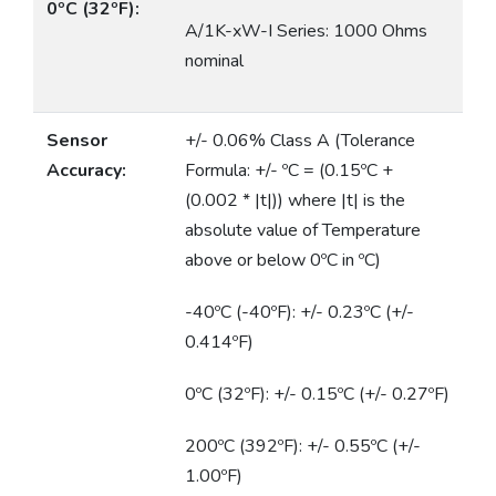
0ºC (32ºF):
A/1K-xW-I Series: 1000 Ohms
nominal
Sensor
+/- 0.06% Class A (Tolerance
Accuracy:
Formula: +/- ºC = (0.15ºC +
(0.002 * |t|)) where |t| is the
absolute value of Temperature
above or below 0ºC in ºC)
-40ºC (-40ºF): +/- 0.23ºC (+/-
0.414ºF)
0ºC (32ºF): +/- 0.15ºC (+/- 0.27ºF)
200ºC (392ºF): +/- 0.55ºC (+/-
1.00ºF)