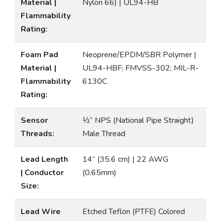
Material |
Nylon 66) | UL94-HB
Flammability
Rating:
Foam Pad
Neoprene/EPDM/SBR Polymer |
Material |
UL94-HBF; FMVSS-302; MIL-R-
Flammability
6130C
Rating:
Sensor
½” NPS (National Pipe Straight)
Threads:
Male Thread
Lead Length
14” (35.6 cm) | 22 AWG
| Conductor
(0.65mm)
Size:
Lead Wire
Etched Teflon (PTFE) Colored