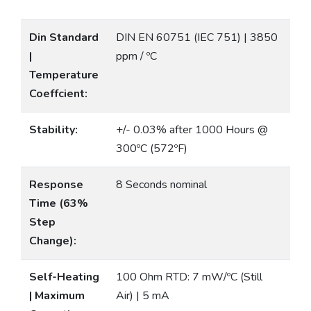
Din Standard
DIN EN 60751 (IEC 751) | 3850
|
ppm / ºC
Temperature
Coeffcient:
Stability:
+/- 0.03% after 1000 Hours @
300ºC (572ºF)
Response
8 Seconds nominal
Time (63%
Step
Change):
Self-Heating
100 Ohm RTD: 7 mW/ºC (Still
| Maximum
Air) | 5 mA