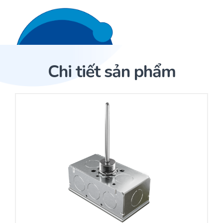
Liên hệ 24/7
Trang Chủ
Chi tiết sản phẩm
Giới thiệu
Trang Chủ
Sản phẩm
Cảm biến ACI
Dịch Vụ
Sản phẩm
Cảm biến ACI
Dự án
Nhà phân phối cảm biến
Bài viết
Nhà sản xuất thiết bị điều khiển
Hợp tác
Cung cấp giải pháp quản lý cho toà nhà (BMS)