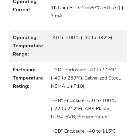
Operating
1K Ohm RTD: 4 mW/ºC (Still Air) |
Current:
3 mA
Operating
-40 to 200ºC (-40 to 392ºF)
Temperature
Range:
Enclosure
“-GD” Enclosure: -40 to 115ºC
Temperature
(-40 to 239ºF), Galvanized Steel,
Rating:
NEMA 1 (IP10)
“-PB” Enclosure: -30 to 100ºC
(-22 to 212ºF), ABS Plastic,
UL94-5VB, Plenum Rated
“-BB” Enclosure: -40 to 115ºC