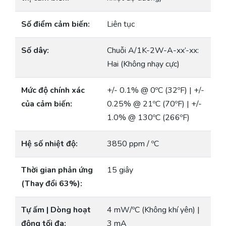
Số điểm cảm biến:
Liên tục
Số dây:
Chuỗi A/1K-2W-A-xx’-xx:
Hai (Không nhạy cực)
Mức độ chính xác
+/- 0.1% @ 0ºC (32ºF) | +/-
của cảm biến:
0.25% @ 21ºC (70ºF) | +/-
1.0% @ 130ºC (266ºF)
Hệ số nhiệt độ:
3850 ppm / ºC
Thời gian phản ứng
15 giây
(Thay đổi 63%):
Tự ấm | Dòng hoạt
4 mW/ºC (Không khí yên) |
động tối đa:
3 mA