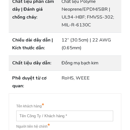
Chất liệu phần cắm
Chất liệu Polyme
dây | Đánh giá
Neoprene/EPDM/SBR |
chống cháy:
UL94-HBF; FMVSS-302;
MIL-R-6130C
Chiều dài dây dẫn |
12” (30.5cm) | 22 AWG
Kích thước dẫn:
(0.65mm)
Chất liệu dây dẫn:
Đồng mạ bạch kim
Phê duyệt từ cơ
RoHS, WEEE
quan: