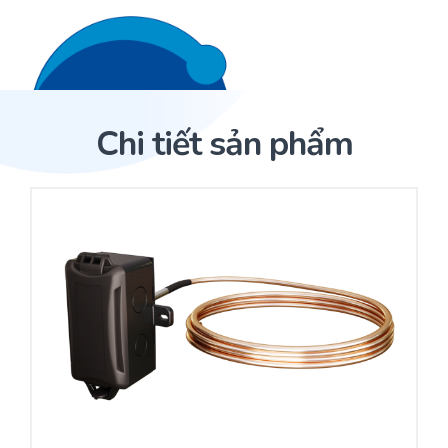
Liên hệ 24/7
Trang Chủ
Chi tiết sản phẩm
Giới thiệu
Trang Chủ
Sản phẩm
Cảm biến ACI
Dịch Vụ
Sản phẩm
Cảm biến ACI
Dự án
Nhà phân phối cảm biến
Bài viết
Nhà sản xuất thiết bị điều khiển
Hợp tác
Cung cấp giải pháp quản lý cho toà nhà (BMS)