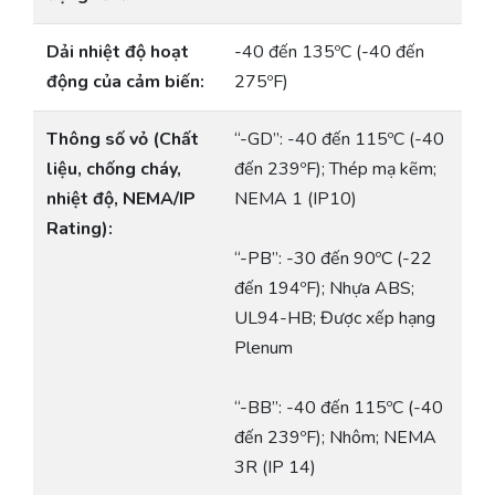
Dải nhiệt độ hoạt
-40 đến 135ºC (-40 đến
động của cảm biến:
275ºF)
Thông số vỏ (Chất
“-GD”: -40 đến 115ºC (-40
liệu, chống cháy,
đến 239ºF); Thép mạ kẽm;
nhiệt độ, NEMA/IP
NEMA 1 (IP10)
Rating):
“-PB”: -30 đến 90ºC (-22
đến 194ºF); Nhựa ABS;
UL94-HB; Được xếp hạng
Plenum
“-BB”: -40 đến 115ºC (-40
đến 239ºF); Nhôm; NEMA
3R (IP 14)