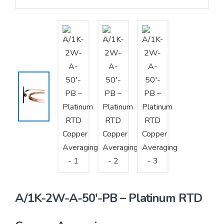
Yêu cầu báo giá
Bảo trì – Bảo dưỡng hệ thống
Tư vấn – Thiết kế – Cung cấp thiết bị HVAC
Tư vấn thiết kế, thi công tủ điều khiển
Thi công – Lắp đặt hệ thống HVAC
A/1K-2W-A-50′-PB – Platinum RTD