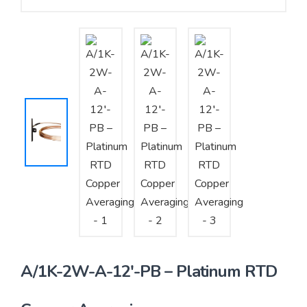
Yêu cầu báo giá
Bảo trì – Bảo dưỡng hệ thống
Tư vấn – Thiết kế – Cung cấp thiết bị HVAC
Tư vấn thiết kế, thi công tủ điều khiển
Thi công – Lắp đặt hệ thống HVAC
A/1K-2W-A-12′-PB – Platinum RTD