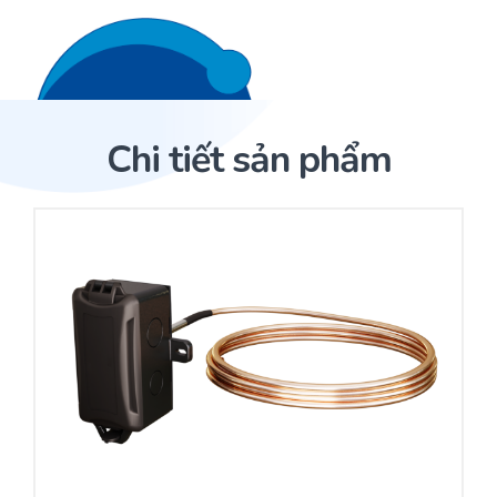
Liên hệ 24/7
Trang Chủ
Chi tiết sản phẩm
Giới thiệu
Trang Chủ
Sản phẩm
Cảm biến ACI
Dịch Vụ
Sản phẩm
Cảm biến ACI
Dự án
Nhà phân phối cảm biến
Bài viết
Nhà sản xuất thiết bị điều khiển
Hợp tác
Cung cấp giải pháp quản lý cho toà nhà (BMS)