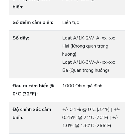
biến:
Số điểm cảm biến:
Liên tục
Số dây:
Loạt A/1K-2W-A-xx’-xx:
Hai (Không quan trọng
hướng)
Loạt A/1K-3W-A-xx’-xx:
Ba (Quan trọng hướng)
Đầu ra cảm biến @
1000 Ohm giả định
0ºC (32ºF):
Độ chính xác cảm
+/- 0.1% @ 0ºC (32ºF) | +/-
biến:
0.25% @ 21ºC (70ºF) | +/-
1.0% @ 130ºC (266ºF)