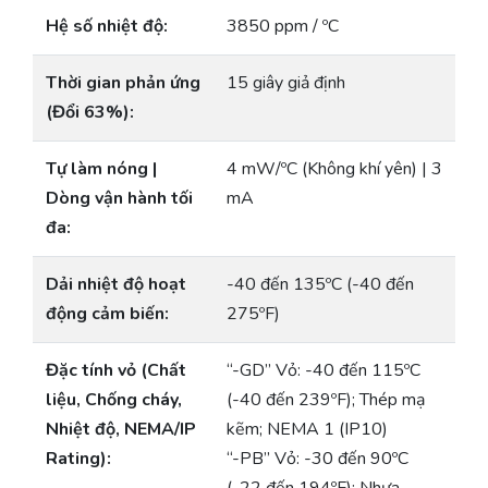
Hệ số nhiệt độ:
3850 ppm / ºC
Thời gian phản ứng
15 giây giả định
(Đổi 63%):
Tự làm nóng |
4 mW/ºC (Không khí yên) | 3
Dòng vận hành tối
mA
đa:
Dải nhiệt độ hoạt
-40 đến 135ºC (-40 đến
động cảm biến:
275ºF)
Đặc tính vỏ (Chất
“-GD” Vỏ: -40 đến 115ºC
liệu, Chống cháy,
(-40 đến 239ºF); Thép mạ
Nhiệt độ, NEMA/IP
kẽm; NEMA 1 (IP10)
Rating):
“-PB” Vỏ: -30 đến 90ºC