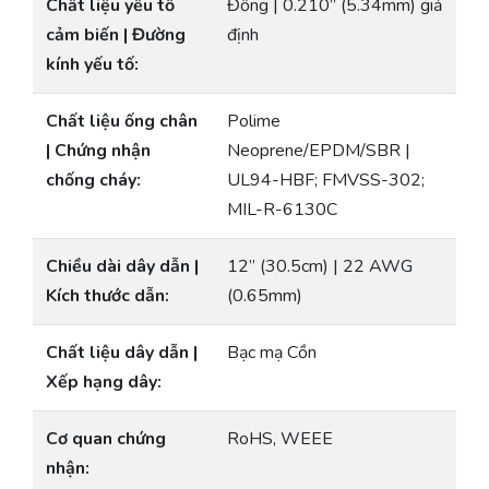
Chất liệu yếu tố
Đồng | 0.210” (5.34mm) giả
cảm biến | Đường
định
kính yếu tố:
Chất liệu ống chân
Polime
| Chứng nhận
Neoprene/EPDM/SBR |
chống cháy:
UL94-HBF; FMVSS-302;
MIL-R-6130C
Chiều dài dây dẫn |
12” (30.5cm) | 22 AWG
Kích thước dẫn:
(0.65mm)
Chất liệu dây dẫn |
Bạc mạ Cồn
Xếp hạng dây:
Cơ quan chứng
RoHS, WEEE
nhận: