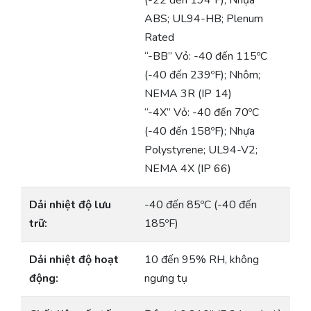
(-22 đến 194ºF); Nhựa
ABS; UL94-HB; Plenum
Rated
“-BB” Vỏ: -40 đến 115ºC
(-40 đến 239ºF); Nhôm;
NEMA 3R (IP 14)
“-4X” Vỏ: -40 đến 70ºC
(-40 đến 158ºF); Nhựa
Polystyrene; UL94-V2;
NEMA 4X (IP 66)
Dải nhiệt độ lưu
-40 đến 85ºC (-40 đến
trữ:
185ºF)
Dải nhiệt độ hoạt
10 đến 95% RH, không
động:
ngưng tụ