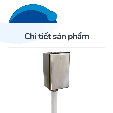
Liên hệ 24/7
Trang Chủ
Chi tiết sản phẩm
Giới thiệu
Trang Chủ
Sản phẩm
Cảm biến ACI
Dịch Vụ
Sản phẩm
Cảm biến ACI
Dự án
Nhà phân phối cảm biến
Bài viết
Nhà sản xuất thiết bị điều khiển
Hợp tác
Cung cấp giải pháp quản lý cho toà nhà (BMS)