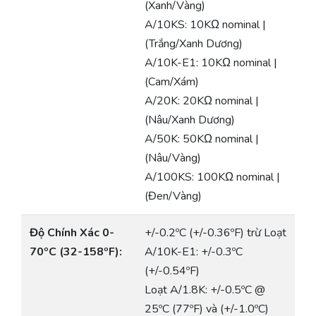
(Xanh/Vàng)
A/10KS: 10KΩ nominal |
(Trắng/Xanh Dương)
A/10K-E1: 10KΩ nominal |
(Cam/Xám)
A/20K: 20KΩ nominal |
(Nâu/Xanh Dương)
A/50K: 50KΩ nominal |
(Nâu/Vàng)
A/100KS: 100KΩ nominal |
(Đen/Vàng)
Độ Chính Xác 0-
+/-0.2ºC (+/-0.36ºF) trừ Loạt
70ºC (32-158ºF):
A/10K-E1: +/-0.3ºC
(+/-0.54ºF)
Loạt A/1.8K: +/-0.5ºC @
25ºC (77ºF) và (+/-1.0ºC)