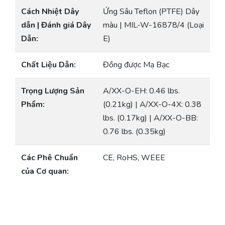
Cách Nhiệt Dây
Ứng Sâu Teflon (PTFE) Dây
dẫn | Đánh giá Dây
màu | MIL-W-16878/4 (Loại
Dẫn:
E)
Chất Liệu Dẫn:
Đồng được Mạ Bạc
Trọng Lượng Sản
A/XX-O-EH: 0.46 lbs.
Phẩm:
(0.21kg) | A/XX-O-4X: 0.38
lbs. (0.17kg) | A/XX-O-BB:
0.76 lbs. (0.35kg)
Các Phê Chuẩn
CE, RoHS, WEEE
của Cơ quan: