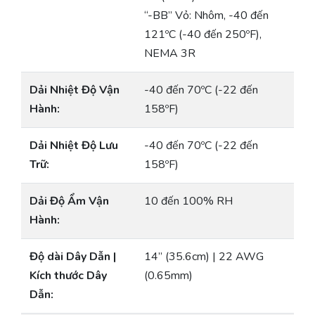
“-BB” Vỏ: Nhôm, -40 đến
121ºC (-40 đến 250ºF),
NEMA 3R
Dải Nhiệt Độ Vận
-40 đến 70ºC (-22 đến
Hành:
158ºF)
Dải Nhiệt Độ Lưu
-40 đến 70ºC (-22 đến
Trữ:
158ºF)
Dải Độ Ẩm Vận
10 đến 100% RH
Hành:
Độ dài Dây Dẫn |
14” (35.6cm) | 22 AWG
Kích thước Dây
(0.65mm)
Dẫn: