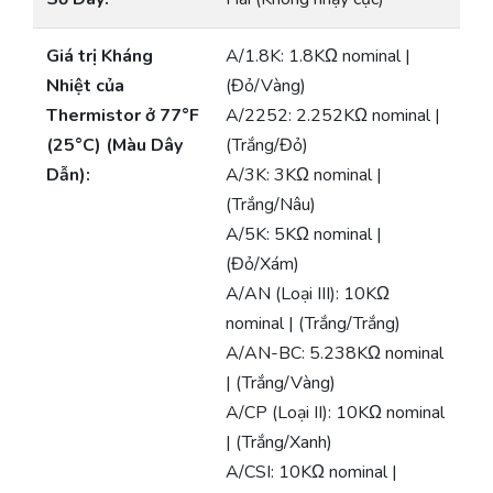
Giá trị Kháng
A/1.8K: 1.8KΩ nominal |
Nhiệt của
(Đỏ/Vàng)
Thermistor ở 77°F
A/2252: 2.252KΩ nominal |
(25°C) (Màu Dây
(Trắng/Đỏ)
Dẫn):
A/3K: 3KΩ nominal |
(Trắng/Nâu)
A/5K: 5KΩ nominal |
(Đỏ/Xám)
A/AN (Loại III): 10KΩ
nominal | (Trắng/Trắng)
A/AN-BC: 5.238KΩ nominal
| (Trắng/Vàng)
A/CP (Loại II): 10KΩ nominal
| (Trắng/Xanh)
A/CSI: 10KΩ nominal |