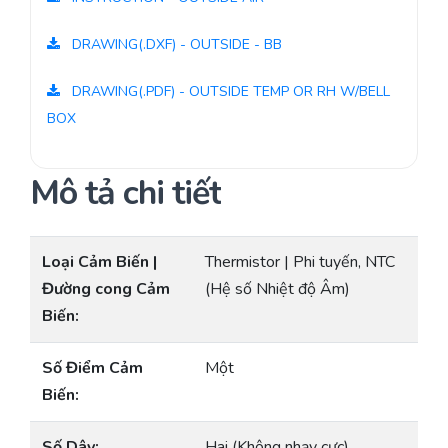
DRAWING(.DXF) - OUTSIDE - BB
DRAWING(.PDF) - OUTSIDE TEMP OR RH W/BELL
BOX
Mô tả chi tiết
Loại Cảm Biến |
Thermistor | Phi tuyến, NTC
Đường cong Cảm
(Hệ số Nhiệt độ Âm)
Biến:
Số Điểm Cảm
Một
Biến:
Số Dây:
Hai (Không nhạy cực)