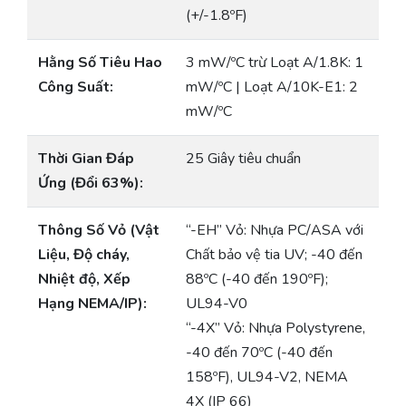
(+/-1.8ºF)
Hằng Số Tiêu Hao
3 mW/ºC trừ Loạt A/1.8K: 1
Công Suất:
mW/ºC | Loạt A/10K-E1: 2
mW/ºC
Thời Gian Đáp
25 Giây tiêu chuẩn
Ứng (Đổi 63%):
Thông Số Vỏ (Vật
“-EH” Vỏ: Nhựa PC/ASA với
Liệu, Độ cháy,
Chất bảo vệ tia UV; -40 đến
Nhiệt độ, Xếp
88ºC (-40 đến 190ºF);
Hạng NEMA/IP):
UL94-V0
“-4X” Vỏ: Nhựa Polystyrene,
-40 đến 70ºC (-40 đến
158ºF), UL94-V2, NEMA
4X (IP 66)